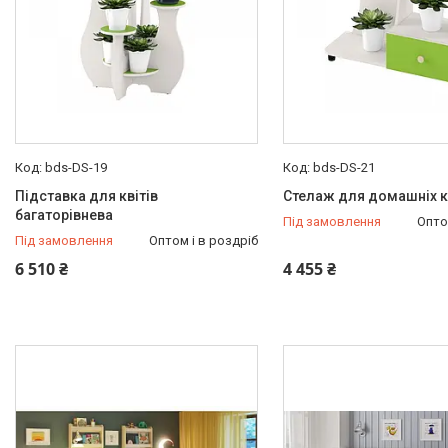
bds-DS-19
bds-DS-21
Підставка для квітів
Стелаж для домашніх к
багаторівнева
Під замовлення
Опто
Під замовлення
Оптом і в роздріб
6 510 ₴
4 455 ₴