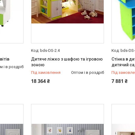
bds-DS-2.4
bds-DS
вітів
Дитяче ліжко з шафою та ігровою
Стінка в ди
зоною
дитячий с
м і в роздріб
Під замовлення
Оптом і в роздріб
Під замовле
18 364 ₴
7 881 ₴