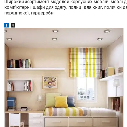
Широкий асортимент моделей корпусних меблів: меблі дитя
комп'ютерні, шафи для одягу, полиці для книг, полички д
передпокої, гардеробні
Портфоліо
Фотогалерея
Товари та послуги
Прайс-листи
Новини
Презентації та документи
Про нас
Відгуки
Часті запитання
Доставка та оплата