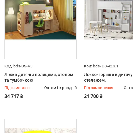
bds-DS-4.3
bds- DS-42.3.1
Ліжка дитячі з полицями, столом
Ліжко-горище в дитячу 
та тумбочкою
стелажем.
Під замовлення
Оптом і в роздріб
Під замовлення
Опто
34 717 ₴
21 700 ₴