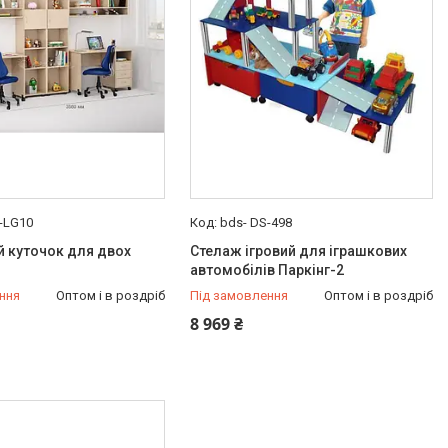
-LG10
bds- DS-498
 куточок для двох
Стелаж ігровий для іграшкових
автомобілів Паркінг-2
ння
Оптом і в роздріб
Під замовлення
Оптом і в роздріб
8 969 ₴