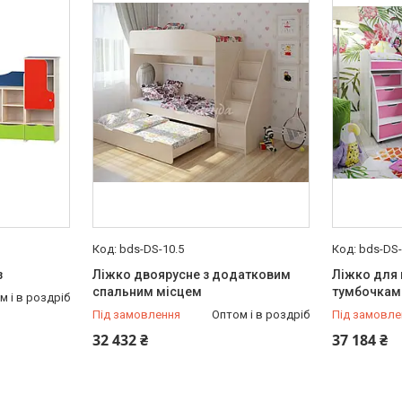
bds-DS-10.5
bds-DS
з
Ліжко двоярусне з додатковим
Ліжко для 
спальним місцем
тумбочкам
м і в роздріб
Під замовлення
Оптом і в роздріб
Під замовле
32 432 ₴
37 184 ₴