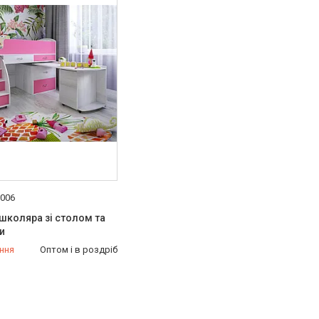
-006
школяра зі столом та
и
ння
Оптом і в роздріб