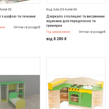
hotel-03
bds-DS-hotel-04
 з шафою та гачками
Дзеркало з полицею та висувними
ящиками для передпокою та
гримерки
ння
Оптом і в роздріб
Під замовлення
Оптом і в роздріб
від 8 280 ₴