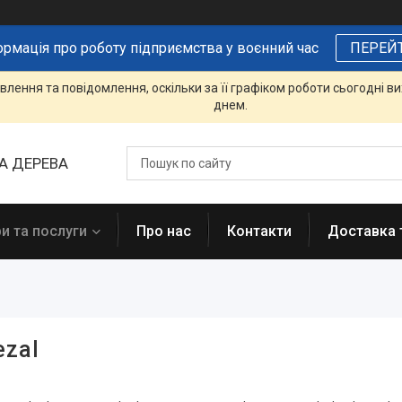
ормація про роботу підприємства у воєнний час
ПЕРЕЙ
лення та повідомлення, оскільки за її графіком роботи сьогодні 
днем.
А ДЕРЕВА
и та послуги
Про нас
Контакти
Доставка 
ezal