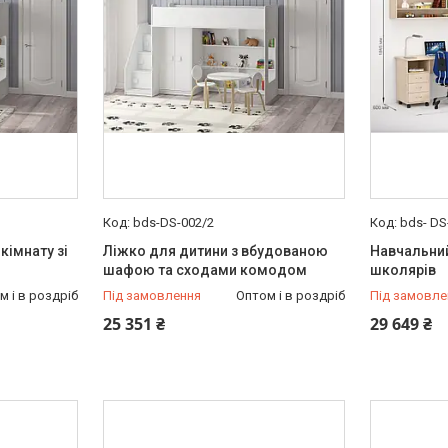
bds-DS-002/2
bds- DS
кімнату зі
Ліжко для дитини з вбудованою
Навчальний
шафою та сходами комодом
школярів
м і в роздріб
Під замовлення
Оптом і в роздріб
Під замовле
25 351 ₴
29 649 ₴