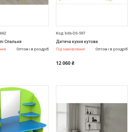
-662
bds-DS-597
лі Спальня
Дитяча кухня кутова
ння
Оптом і в роздріб
Під замовлення
Оптом і в роздріб
12 060 ₴