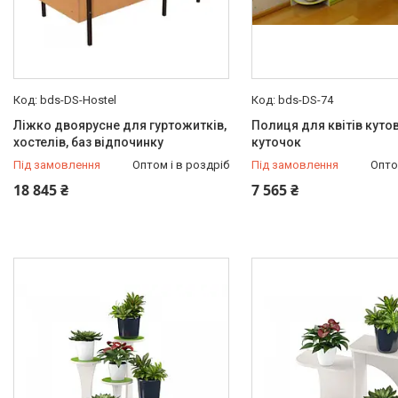
bds-DS-Hostel
bds-DS-74
Ліжко двоярусне для гуртожитків,
Полиця для квітів куто
хостелів, баз відпочинку
куточок
Під замовлення
Оптом і в роздріб
Під замовлення
Опто
18 845 ₴
7 565 ₴