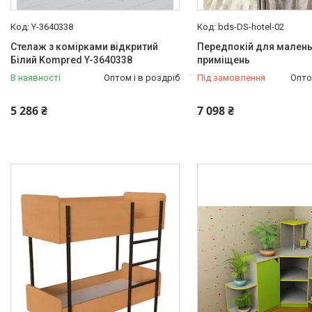
Y-3640338
bds-DS-hotel-02
Стелаж з комірками відкритий
Передпокій для мален
Білий Kompred Y-3640338
приміщень
В наявності
Оптом і в роздріб
Під замовлення
Опто
5 286 ₴
7 098 ₴