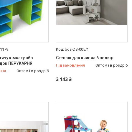
-1179
bds-DS-005/1
тячу кімнату або
Стелаж для книг на 6 полиць
адок ПЕРУКАРНЯ
Під замовлення
Оптом і в роздріб
ння
Оптом і в роздріб
3 143 ₴