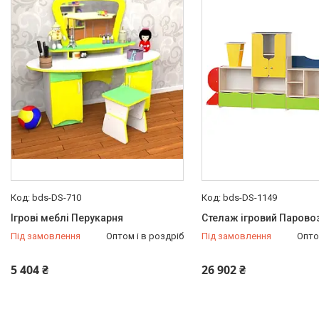
bds-DS-710
bds-DS-1149
Ігрові меблі Перукарня
Стелаж ігровий Парово
Під замовлення
Оптом і в роздріб
Під замовлення
Опто
5 404 ₴
26 902 ₴