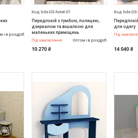
bds-DS-hotel-01
bds-DS-
ьких
Передпокій з тумбою, полицею,
Передпокій
дзеркалом та вішалкою для
для одягу
маленьких приміщень
м і в роздріб
Під замовле
Під замовлення
Оптом і в роздріб
10 270 ₴
14 040 ₴