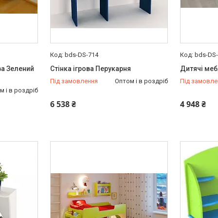
bds-DS-714
bds-DS
ва Зелений
Стінка ігрова Перукарня
Дитячі меб
Під замовлення
Оптом і в роздріб
Під замовле
м і в роздріб
6 538 ₴
4 948 ₴