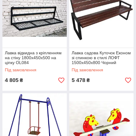
Лавка відкидна з кріпленням
Лавка садова Куточок Економ
на стіну 1800х450х500 на
зі спинкою в стилі ЛОФТ
ціпку OL084
1500х450х800 Чорний
Куток+тр40х20
Під замовлення
Під замовлення
4 805
5 478
₴
₴