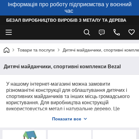
Інформація про роботу підприємства у воєнний
час
БЕЗАЛ ВИРОБНИЦТВО ВИРОБІВ З МЕТАЛУ ТА ДЕРЕВА
Товари та послуги
Дитячі майданчики, спортивні компле
Дитячі майданчики, спортивні комплекси Bezal
У нашому інтернет-магазині можна замовити
різноманітні конструкції для облаштування дитячих і
спортивних майданчиків та інших місць громадського
користування. Для виробництва конструкцій
використовується метал і натуральне дерево. Це
робить вироби міцними, надійними та довговічними.
Показати все
Для дитячих майданчиків ви можете замовити
пісочниці різноманітної форми, декоративні паркани
для огородження ігрової зони, вуличні сміттєві урни,