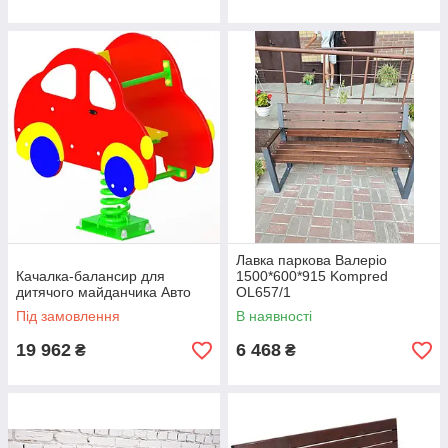
Лавка паркова Валеріо
Качалка-балансир для
1500*600*915 Kompred
дитячого майданчика Авто
OL657/1
Під замовлення
В наявності
19 962
6 468
₴
₴