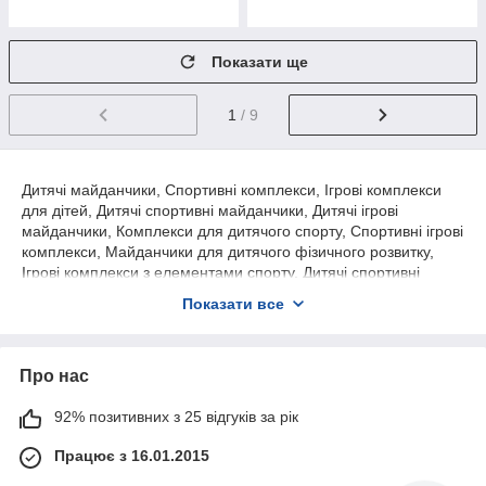
Показати ще
1
/ 9
Дитячі майданчики, Спортивні комплекси, Ігрові комплекси
для дітей, Дитячі спортивні майданчики, Дитячі ігрові
майданчики, Комплекси для дитячого спорту, Спортивні ігрові
комплекси, Майданчики для дитячого фізичного розвитку,
Ігрові комплекси з елементами спорту, Дитячі спортивні
майданчики на вулиці, Комплекси для активного дітей, Дитячі
Показати все
ігрові майданчики з тренажерами, Спортивні комплекси для
дітей на відкритому повітрі, Ігрові майданчики з елементами
фізичного виховання, Дитячі ігрові комплекси з гірками та
Про нас
гойдалками, Спортивні комплекси для дітей з різними
ігровими зонами.
92% позитивних з 25 відгуків за рік
Доставка у всі доступні регіони України службою
Нова пошта, Міст Експрес, Делівері та попутними
Працює з 16.01.2015
вантажоперевезеннями за домовленістю із