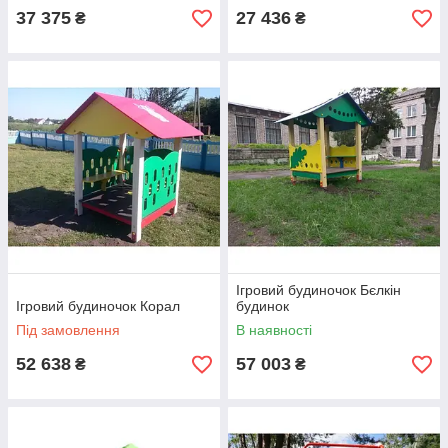
37 375
27 436
₴
₴
Ігровий будиночок Бєлкін
Ігровий будиночок Корал
будинок
Під замовлення
В наявності
52 638
57 003
₴
₴