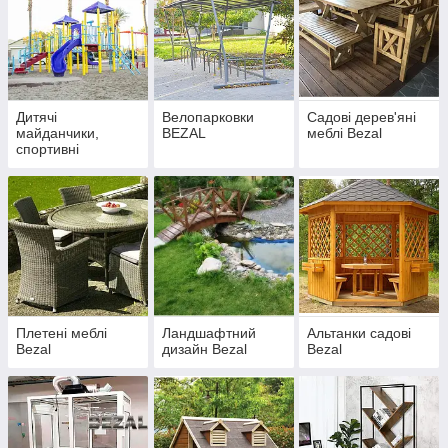
Дитячі
Велопарковки
Садові дерев'яні
майданчики,
BEZAL
меблі Bezal
спортивні
комплекси Bezal
Плетені меблі
Ландшафтний
Альтанки садові
Bezal
дизайн Bezal
Bezal