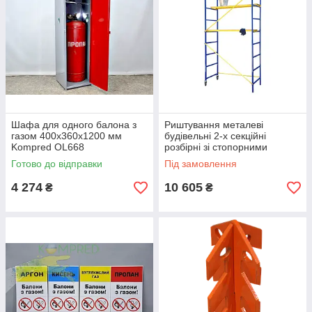
Шафа для одного балона з
Риштування металеві
газом 400х360х1200 мм
будівельні 2-х секційні
Kompred OL668
розбірні зі стопорними
колесами OL099
Готово до відправки
Під замовлення
4 274
10 605
₴
₴