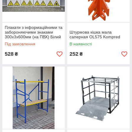
Плакати з інформаційними та
забороняючими знаками
Штурмова кішка мала
300х3х600мм (на ПВХ) Білий
саперная OL575 Kompred
Kompred OL465
Під замовлення
В наявності
528
252
₴
₴