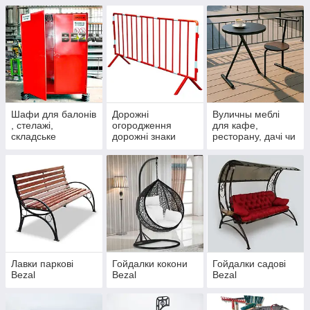
Шафи для балонів
Дорожні
Вуличны меблі
, стелажі,
огородження
для кафе,
складське
дорожні знаки
ресторану, дачі чи
обладнання Bezal
Bezal
балкону Bezal
Лавки паркові
Гойдалки кокони
Гойдалки садові
Bezal
Bezal
Bezal