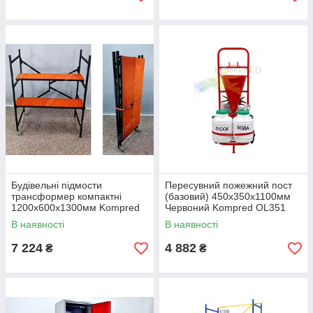
Будівельні підмости
Пересувний пожежний пост
трансформер компактні
(базовий) 450х350х1100мм
1200х600х1300мм Kompred
Червоний Kompred OL351
OL440
В наявності
В наявності
7 224
4 882
₴
₴