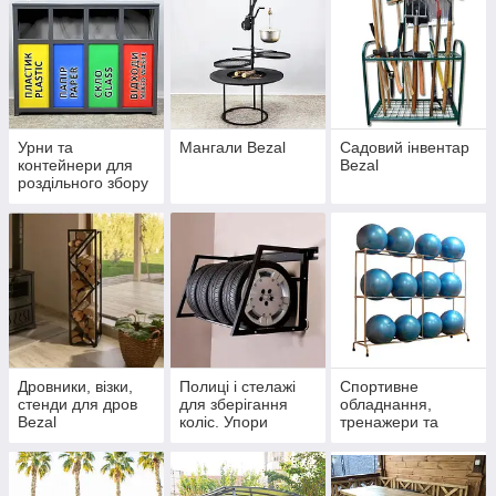
Урни та
Мангали Bezal
Садовий інвентар
контейнери для
Bezal
роздільного збору
сміття Bezal
Дровники, візки,
Полиці і стелажі
Спортивне
стенди для дров
для зберігання
обладнання,
Bezal
коліс. Упори
тренажери та
колісні для гаража
аксесуари Bezal
Bezal