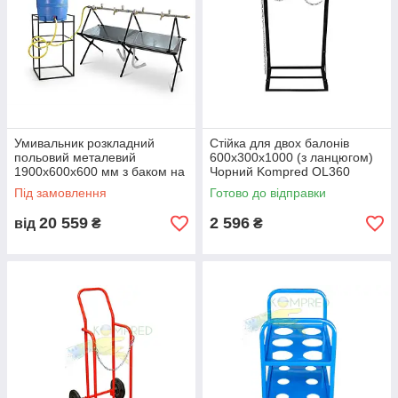
Умивальник розкладний
Стійка для двох балонів
польовий металевий
600х300х1000 (з ланцюгом)
1900х600х600 мм з баком на
Чорний Kompred OL360
350 л Kompred OL867
Під замовлення
Готово до відправки
20 559
2 596
від
₴
₴