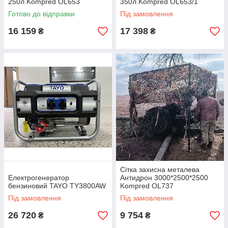
250л Kompred OL653
350л Kompred OL653/1
Готово до відправки
Під замовлення
16 159
17 398
₴
₴
Сітка захисна металева
Електрогенератор
Антидрон 3000*2500*2500
бензиновий TAYO TY3800AW
Kompred OL737
Під замовлення
Під замовлення
26 720
9 754
₴
₴