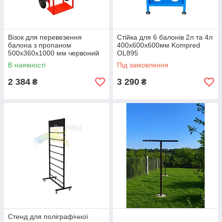
Візок для перевезення
Стійка для 6 балонів 2л та 4л
балона з пропаном
400х600х600мм Kompred
500х360х1000 мм червоний
OL895
Kompred OL776
В наявності
Під замовлення
2 384
3 290
₴
₴
Стенд для поліграфічної