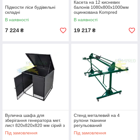
Касета на 12 кисневих
Підмости ліси будівельні
балонів 1080х800х1000мм
складні
оцинкована Kompred
OL393/3
В наявності
В наявності
7 224
19 217
₴
₴
Вулична шафа для
Стенд металевий на 4
зберігання генератора мет.
рулони тканини
лист 820х820х820 мм сірий з
регульований
відкідним дахом + 2 двері
2350х1300х1200 мм зелений
Під замовлення
Під замовлення
Kompred OL805/1
Kompred OL851