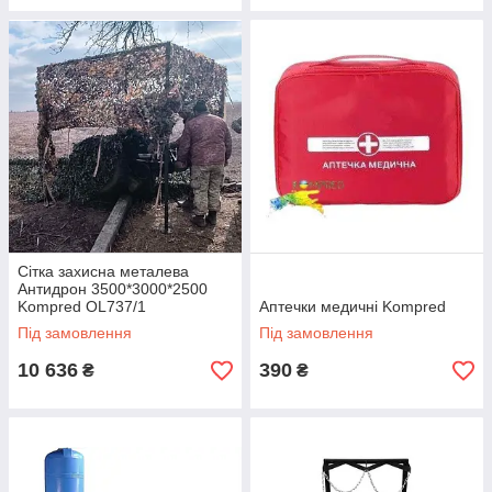
Сітка захисна металева
Антидрон 3500*3000*2500
Kompred OL737/1
Аптечки медичні Kompred
Під замовлення
Під замовлення
10 636
390
₴
₴