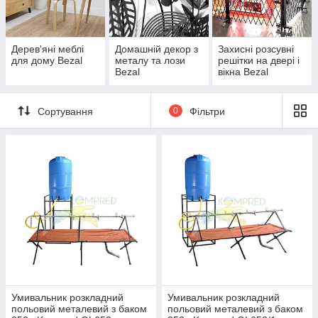
Дерев'яні меблі
Домашній декор з
Захисні розсувні
для дому Bezal
металу та лози
решітки на двері і
Bezal
вікна Bezal
Сортування
0
Фільтри
Умивальник розкладний
Умивальник розкладний
польовий металевий з баком
польовий металевий з баком