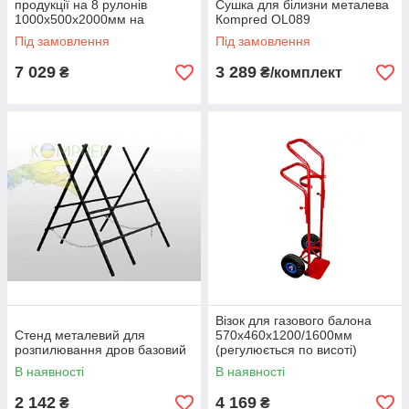
продукції на 8 рулонів
Сушка для білизни металева
1000х500х2000мм на
Кompred OL089
колесах Kompred OL934
Під замовлення
Під замовлення
7 029
3 289
₴
₴/комплект
Візок для газового балона
Стенд металевий для
570х460х1200/1600мм
розпилювання дров базовий
(регулюється по висоті)
Червоний Kompred OL459
В наявності
В наявності
2 142
4 169
₴
₴