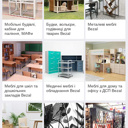
Мобільні будівлі,
Будки, вольєри,
Металеві меблі
кабіни для
годівниці для
Bezal
паління, МАФи
тварин Bezal
Bezal
Меблі для шкіл та
Медичні меблі і
Меблі для дому та
дошкільних
обладнання Bezal
офісу з ДСП Bezal
закладів Bezal