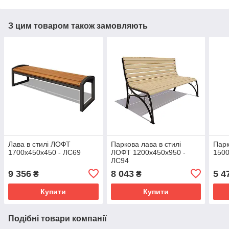
З цим товаром також замовляють
Лава в стилі ЛОФТ
Паркова лава в стилі
Парк
1700х450х450 - ЛС69
ЛОФТ 1200х450х950 -
150
ЛС94
9 356
8 043
5 4
₴
₴
Купити
Купити
Подібні товари компанії