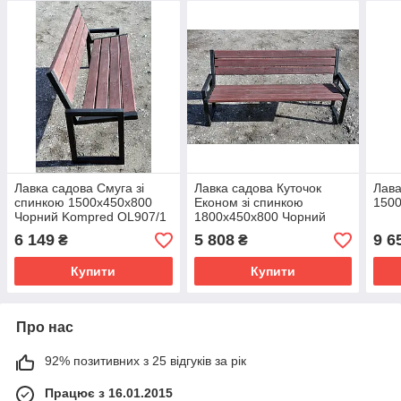
Лавка садова Смуга зі
Лавка садова Куточок
Лава
спинкою 1500х450х800
Економ зі спинкою
1500
Чорний Kompred OL907/1
1800х450х800 Чорний
Kompred OL905/2
6 149
5 808
9 6
₴
₴
Купити
Купити
Про нас
92% позитивних з 25 відгуків за рік
Працює з 16.01.2015