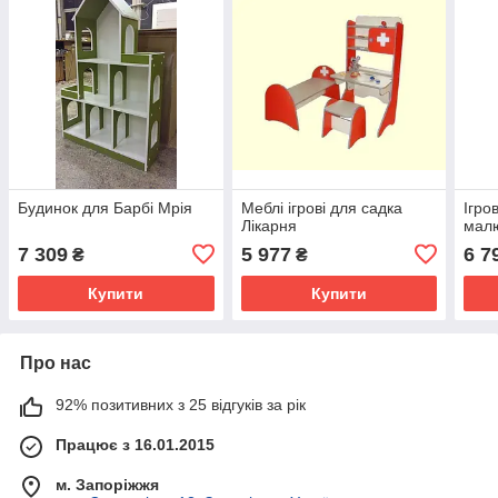
Будинок для Барбі Мрія
Меблі ігрові для садка
Ігро
Лікарня
мал
7 309
5 977
6 7
₴
₴
Купити
Купити
Про нас
92% позитивних з 25 відгуків за рік
Працює з 16.01.2015
м. Запоріжжя