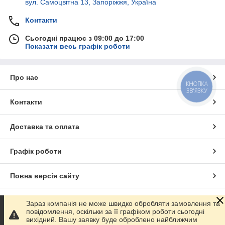
вул. Самоцвітна 13, Запоріжжя, Україна
Контакти
Сьогодні працює з 09:00 до 17:00
Показати весь графік роботи
Про нас
КНОПКА
ЗВ'ЯЗКУ
Контакти
Доставка та оплата
Графік роботи
Повна версія сайту
Сайт створено на маркетплейсі
Prom.ua
Зараз компанія не може швидко обробляти замовлення та
повідомлення, оскільки за її графіком роботи сьогодні
вихідний. Вашу заявку буде оброблено найближчим
Політика конфіденційності