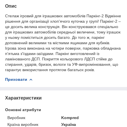
Опис
Стелаж ігровий для іграшкових автомобілів Паркінг-2 Відмінне
рішення для організації хлоп'ячого куточка у групі! Паркінг-2 –
це досить велика конструкція. Він конструювався спеціально
для іграшкових автомобілів середньої величини, тому іграшок
у ньому поміститься досить багато. До того ж, паркінг
доповнений великими та місткими ящиками для кубиків.
Ігрова зона виконана на чотири поверхи, парковка обладнана
п'ятьма з'їздами-заїздами. Паркінг виготовлений із
ламінованого ДСП. Покриття кольорового ЛДСП стійке до
стирання, ударів, бризок, вологи та УФ-випромінювання, що
гарантує використання протягом багатьох років.
Приховати
Характеристики
Основні атрибути
Виробник
Kompred
Країна виробник
Україна