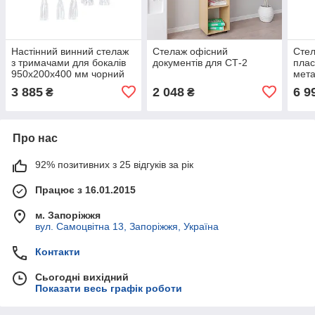
Настінний винний стелаж
Стелаж офісний
Стел
з тримачами для бокалів
документів для СТ-2
плас
950х200х400 мм чорний
мет
Kompred OL539/2
400
3 885
2 048
6 9
₴
₴
Про нас
92% позитивних з 25 відгуків за рік
Працює з 16.01.2015
м. Запоріжжя
вул. Самоцвітна 13, Запоріжжя, Україна
Контакти
Сьогодні вихідний
Показати весь графік роботи