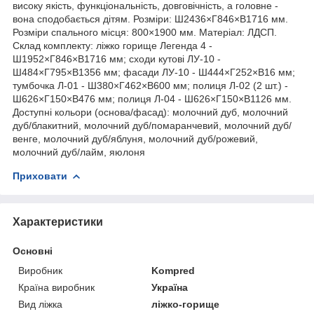
високу якість, функціональність, довговічність, а головне -
вона сподобається дітям. Розміри: Ш2436×Г846×В1716 мм.
Розміри спального місця: 800×1900 мм. Матеріал: ЛДСП.
Склад комплекту: ліжко горище Легенда 4 -
Ш1952×Г846×В1716 мм; сходи кутові ЛУ-10 -
Ш484×Г795×В1356 мм; фасади ЛУ-10 - Ш444×Г252×В16 мм;
тумбочка Л-01 - Ш380×Г462×В600 мм; полиця Л-02 (2 шт.) -
Ш626×Г150×В476 мм; полиця Л-04 - Ш626×Г150×В1126 мм.
Доступні кольори (основа/фасад): молочний дуб, молочний
дуб/блакитний, молочний дуб/помаранчевий, молочний дуб/
венге, молочний дуб/яблуня, молочний дуб/рожевий,
молочний дуб/лайм, яюлоня
Приховати
Характеристики
Основні
Виробник
Kompred
Країна виробник
Україна
Вид ліжка
ліжко-горище