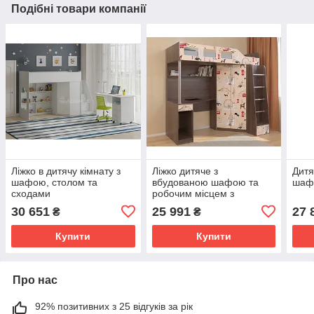
Подібні товари компанії
Ліжко в дитячу кімнату з
Ліжко дитяче з
Дитя
шафою, столом та
вбудованою шафою та
шаф
сходами
робочим місцем з
полицями та тумбою
30 651
25 991
27 
₴
₴
Купити
Купити
Про нас
92% позитивних з 25 відгуків за рік