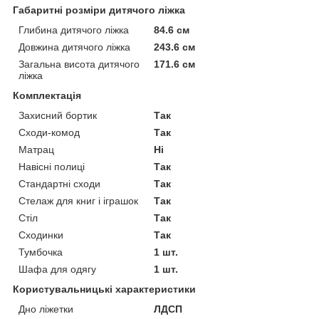
Габаритні розміри дитячого ліжка
Глибина дитячого ліжка
84.6 см
Довжина дитячого ліжка
243.6 см
Загальна висота дитячого
171.6 см
ліжка
Комплектація
Захисний бортик
Так
Сходи-комод
Так
Матрац
Ні
Навісні полиці
Так
Стандартні сходи
Так
Стелаж для книг і іграшок
Так
Стіл
Так
Сходинки
Так
Тумбочка
1 шт.
Шафа для одягу
1 шт.
Користувальницькі характеристики
Дно ліжетки
ЛДСП