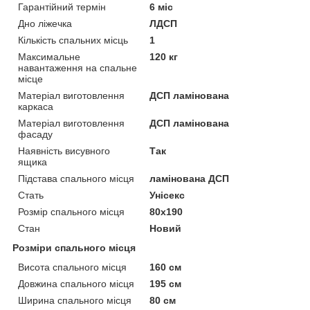
Гарантійний термін
6 міс
Дно ліжечка
ЛДСП
Кількість спальних місць
1
Максимальне
120 кг
навантаження на спальне
місце
Матеріал виготовлення
ДСП ламінована
каркаса
Матеріал виготовлення
ДСП ламінована
фасаду
Наявність висувного
Так
ящика
Підстава спального місця
ламінована ДСП
Стать
Унісекс
Розмір спального місця
80х190
Стан
Новий
Розміри спального місця
Висота спального місця
160 см
Довжина спального місця
195 см
Ширина спального місця
80 см