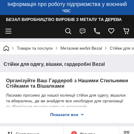
Інформація про роботу підприємства у воєнний
час
БЕЗАЛ ВИРОБНИЦТВО ВИРОБІВ З МЕТАЛУ ТА ДЕРЕВА
Товари та послуги
Металеві меблі Bezal
Стійки для о
Стійки для одягу, вішаки, гардеробні Bezal
Організуйте Ваш Гардероб з Нашими Стильними
Стійками та Вішалками
Ласкаво просимо до нашої колекції стійок для одягу, вішалок
та вбиралень, де ви знайдете все необхідне для організації
та зберігання вашого одягу та аксесуарів.
Стильні та Практичні Рішення:
Наші стійки для одягу та
Показати все
вішалки поєднують у собі сучасний дизайн та практичність.
Виготовлені з високоякісних матеріалів, вони забезпечують
надійну підтримку та довговічність, що робить їх ідеальним
Сортування
0
Фільтри