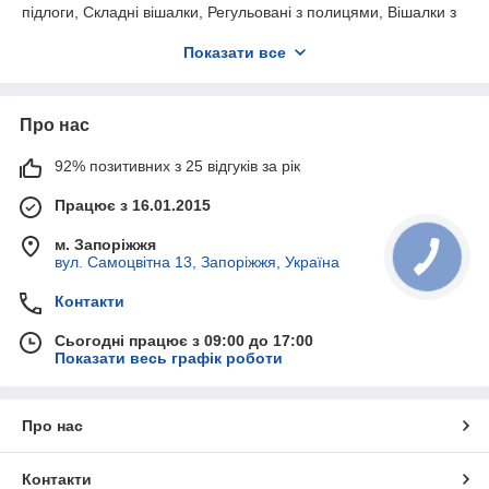
підлоги, Складні вішалки, Регульовані з полицями, Вішалки з
гачками, Вішалки з плічками, Вішалки для пальто, Вішалки
Показати все
для суконь, Вішалки для костюмів, Гардеробні системи з
полицями та ящиками, Гардеробні системи з дзеркалами,
Гардеробні системи з висувними ящиками.
Про нас
Доставка у всі доступні регіони України службою
Нова пошта, Міст Експрес, Делівері та попутними
92% позитивних з 25 відгуків за рік
вантажоперевезеннями за домовленістю із
замовником
Працює з 16.01.2015
м. Запоріжжя
вул. Самоцвітна 13, Запоріжжя, Україна
Контакти
Сьогодні працює з 09:00 до 17:00
Показати весь графік роботи
Про нас
Контакти