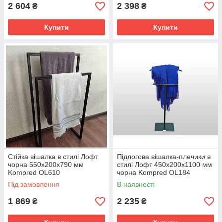
2 604
2 398
₴
₴
Купити
Купити
Стійка вішалка в стилі Лофт
Підлогова вішалка-плечики в
чорна 550х200х790 мм
стилі Лофт 450х200х1100 мм
Kompred OL610
чорна Kompred OL184
Під замовлення
В наявності
1 869
2 235
₴
₴