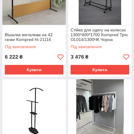
Стійка для одягу на колесах
Вішалка металева на 42
1300*400*1700 Kompred Тріо
гачки Kompred ht-21116
OL014/1300ЧК Чорна
Під замовлення
Під замовлення
6 222
3 476
₴
₴
Купити
Купити