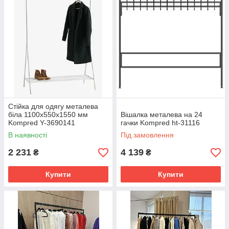
відповідає вашому стилю та потребам. Купуйте якісні та
стильні рішення для вашого простору вже сьогодні!
Стійка для одягу металева
біла 1100х550х1550 мм
Вішалка металева на 24
Kompred Y-3690141
гачки Kompred ht-31116
В наявності
Під замовлення
2 231
4 139
₴
₴
Купити
Купити