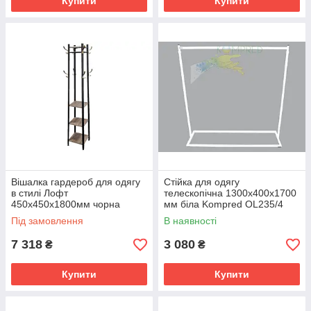
Купити
Купити
Вішалка гардероб для одягу
Стійка для одягу
в стилі Лофт
телескопічна 1300х400х1700
450х450х1800мм чорна
мм біла Kompred OL235/4
Kompred OL551
Під замовлення
В наявності
7 318
3 080
₴
₴
Купити
Купити