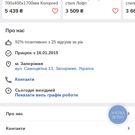
700х400х1700мм Kompred
стилі Лофт
стил
OL685
1000х500х2000 мм чорна
1300
5 439
3 509
3 6
₴
₴
Kompred OL834
Kom
Про нас
92% позитивних з 25 відгуків за рік
Працює з 16.01.2015
м. Запоріжжя
вул. Самоцвітна 13, Запоріжжя, Україна
Контакти
Сьогодні вихідний
Показати весь графік роботи
КНОПКА
Про нас
ЗВ'ЯЗКУ
Контакти