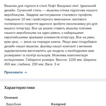
Вішалка для підлоги в стилі Лофт Вишукані лінії. Ідеальний
дизайн. Сучасний стиль — вішалка-плічка підлогова нашого
виробництва. Завдяки застосуванню сталевого профілю
товщиною 10 мм і майстерного виконання, матового
полімерного покриття вдалося зробити ексклюзивну річ для
вашого інтер'єру. Все це разом ставить вішалку-плечики
нашого виробництва на один рівень з найкращими
європейськими зразками елементів інтер'єру. Все на рівні,
крім ціни, — вона на порядок нижча. Якщо вам сподобався
дизайн нашої вішалки, фахівці нашої компанії з великим
задоволенням виготовлять цю модель з необхідними вам
розмірами і в палітрі кольорів. Можлива комплектація
коліщатками. Габаритні розміри: Висота: 1100 мм; Ширина:
450 мм; глибина: 200 мм; Вага: 3 кг.
Приховати
Характеристики
Основні
Виробник
Kompred