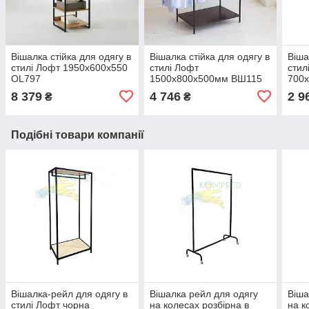
Вішалка стійка для одягу в
Вішалка стійка для одягу в
Віша
стилі Лофт 1950х600х550
стилі Лофт
стил
OL797
1500х800х500мм ВШ115
700
8 379
4 746
2 9
₴
₴
Подібні товари компанії
Вішалка-рейл для одягу в
Вішалка рейл для одягу
Віша
стилі Лофт чорна
на колесах розбірна в
на к