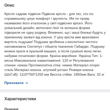
Опис
Крісло садове підвісне Підвісне крісло - для тих, хто по-
справжньому цінує комфорт і зручність. Ми по праву
називаємо його еталоном у світі підвісних крісел. Його
унікальний дизайн, витончені лінії та затишна форма
підкорили не одну родину. Впевнені, що і ваші близькі будуть у
приємному захваті від кокона. У ціну крісла вже враховано
вартість подушки! Подушка зроблена з екологічно чистого
наповнювача Синтепух і обшита тканиною Габардін. Подушку
можна прати в пральній машині, а після сушіння вона легко
набуває початкової форми. Країна виробник: Україна Тип: 1-
місна Максимальне навантаження: 120 кг Регулювання
спинки: немає Протимоскітна сітка: немає Матеріал опори:
сталь Матеріал кокона: штучний ротанг Розміри кокона
(ШxГxВ): 1110*760*1250 мм Висота стійки: 1850мм Вага: 32 кг
Приховати
Характеристики
Основні