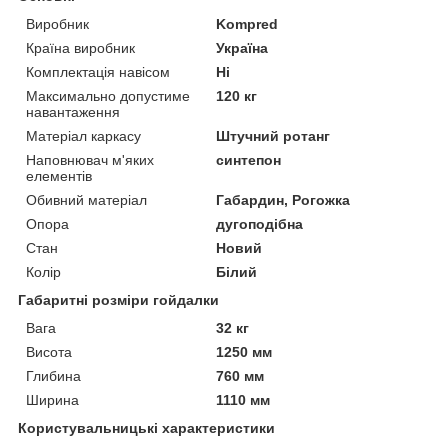
Виробник
Kompred
Країна виробник
Україна
Комплектація навісом
Ні
Максимально допустиме
120 кг
навантаження
Матеріал каркасу
Штучний ротанг
Наповнювач м'яких
синтепон
елементів
Обивний матеріал
Габардин, Рогожка
Опора
дугоподібна
Стан
Новий
Колір
Білий
Габаритні розміри гойдалки
Вага
32 кг
Висота
1250 мм
Глибина
760 мм
Ширина
1110 мм
Користувальницькі характеристики