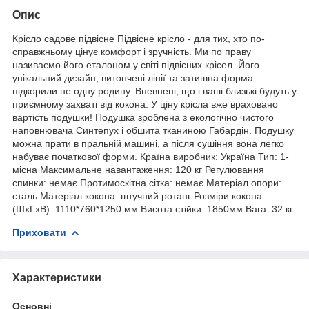
Опис
Крісло садове підвісне Підвісне крісло - для тих, хто по-
справжньому цінує комфорт і зручність. Ми по праву
називаємо його еталоном у світі підвісних крісел. Його
унікальний дизайн, витончені лінії та затишна форма
підкорили не одну родину. Впевнені, що і ваші близькі будуть у
приємному захваті від кокона. У ціну крісла вже враховано
вартість подушки! Подушка зроблена з екологічно чистого
наповнювача Синтепух і обшита тканиною Габардін. Подушку
можна прати в пральній машині, а після сушіння вона легко
набуває початкової форми. Країна виробник: Україна Тип: 1-
місна Максимальне навантаження: 120 кг Регулювання
спинки: немає Протимоскітна сітка: немає Матеріал опори:
сталь Матеріал кокона: штучний ротанг Розміри кокона
(ШxГxВ): 1110*760*1250 мм Висота стійки: 1850мм Вага: 32 кг
Приховати
Характеристики
Основні