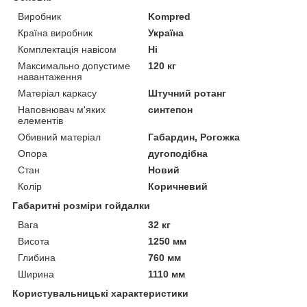
Виробник
Kompred
Країна виробник
Україна
Комплектація навісом
Ні
Максимально допустиме
120 кг
навантаження
Матеріал каркасу
Штучний ротанг
Наповнювач м'яких
синтепон
елементів
Обивний матеріал
Габардин, Рогожка
Опора
дугоподібна
Стан
Новий
Колір
Коричневий
Габаритні розміри гойдалки
Вага
32 кг
Висота
1250 мм
Глибина
760 мм
Ширина
1110 мм
Користувальницькі характеристики