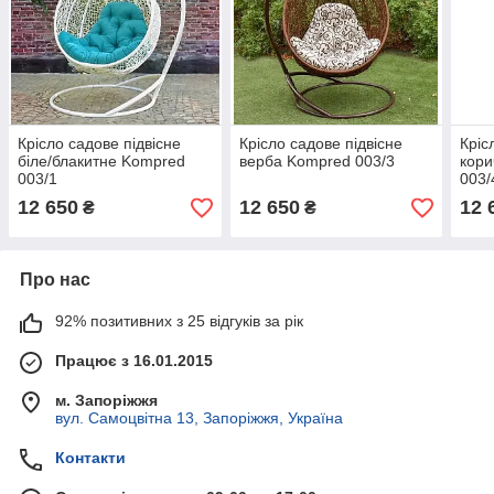
Крісло садове підвісне
Крісло садове підвісне
Кріс
біле/блакитне Kompred
верба Kompred 003/3
кори
003/1
003/
12 650
12 650
12 
₴
₴
Про нас
92% позитивних з 25 відгуків за рік
Працює з 16.01.2015
м. Запоріжжя
вул. Самоцвітна 13, Запоріжжя, Україна
Контакти