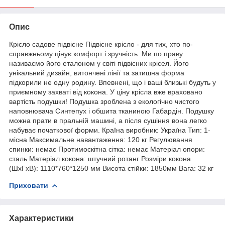
Опис
Крісло садове підвісне Підвісне крісло - для тих, хто по-
справжньому цінує комфорт і зручність. Ми по праву
називаємо його еталоном у світі підвісних крісел. Його
унікальний дизайн, витончені лінії та затишна форма
підкорили не одну родину. Впевнені, що і ваші близькі будуть у
приємному захваті від кокона. У ціну крісла вже враховано
вартість подушки! Подушка зроблена з екологічно чистого
наповнювача Синтепух і обшита тканиною Габардін. Подушку
можна прати в пральній машині, а після сушіння вона легко
набуває початкової форми. Країна виробник: Україна Тип: 1-
місна Максимальне навантаження: 120 кг Регулювання
спинки: немає Протимоскітна сітка: немає Матеріал опори:
сталь Матеріал кокона: штучний ротанг Розміри кокона
(ШxГxВ): 1110*760*1250 мм Висота стійки: 1850мм Вага: 32 кг
Приховати
Характеристики