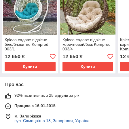
Крісло садове підвісне
Крісло садове підвісне
Кріс
біле/блакитне Kompred
коричневий/беж Kompred
кори
003/1
003/4
Komp
12 650
12 650
12 
₴
₴
Купити
Купити
Про нас
92% позитивних з 25 відгуків за рік
Працює з 16.01.2015
м. Запоріжжя
вул. Самоцвітна 13, Запоріжжя, Україна