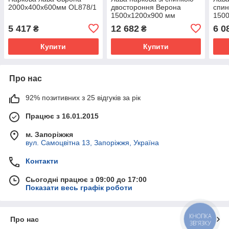
2000х400х600мм OL878/1
двостороння Верона
спин
1500х1200х900 мм
1500
OL6
5 417
12 682
6 0
₴
₴
Купити
Купити
Про нас
92% позитивних з 25 відгуків за рік
Працює з 16.01.2015
м. Запоріжжя
вул. Самоцвітна 13, Запоріжжя, Україна
Контакти
Сьогодні працює з 09:00 до 17:00
Показати весь графік роботи
КНОПКА
Про нас
ЗВ'ЯЗКУ