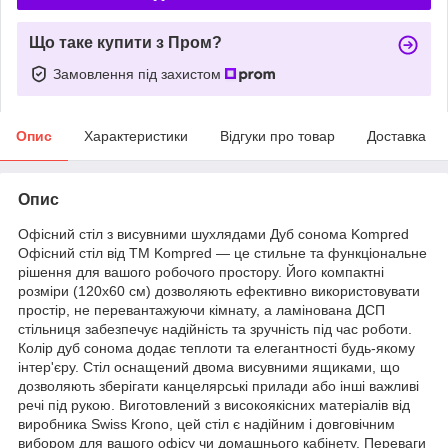
Що таке купити з Пром?
Замовлення під захистом
Опис
Характеристики
Відгуки про товар
Доставка
Опис
Офісний стіл з висувними шухлядами Дуб cонома Kompred
Офісний стіл від ТМ Kompred — це стильне та функціональне
рішення для вашого робочого простору. Його компактні
розміри (120х60 см) дозволяють ефективно використовувати
простір, не перевантажуючи кімнату, а ламінована ДСП
стільниця забезпечує надійність та зручність під час роботи.
Колір дуб сонома додає теплоти та елегантності будь-якому
інтер'єру. Стіл оснащений двома висувними ящиками, що
дозволяють зберігати канцелярські прилади або інші важливі
речі під рукою. Виготовлений з високоякісних матеріалів від
виробника Swiss Krono, цей стіл є надійним і довговічним
вибором для вашого офісу чи домашнього кабінету. Переваги