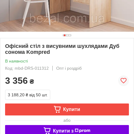
Офісний стіл з висувними шухлядами Дуб
cонома Kompred
В наявності
Код: mbd-DRS-011312
Опт і роздріб
3 356
₴
3 188,20 ₴
від 50 шт.
Купити
або
Купити з