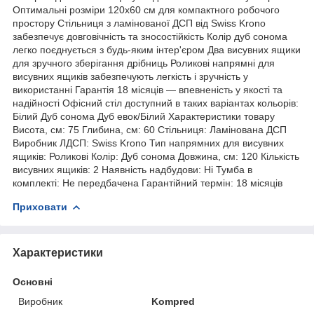
Оптимальні розміри 120x60 см для компактного робочого
простору Стільниця з ламінованої ДСП від Swiss Krono
забезпечує довговічність та зносостійкість Колір дуб сонома
легко поєднується з будь-яким інтер'єром Два висувних ящики
для зручного зберігання дрібниць Роликові напрямні для
висувних ящиків забезпечують легкість і зручність у
використанні Гарантія 18 місяців — впевненість у якості та
надійності Офісний стіл доступний в таких варіантах кольорів:
Білий Дуб сонома Дуб евок/Білий Характеристики товару
Висота, см: 75 Глибина, см: 60 Стільниця: Ламінована ДСП
Виробник ЛДСП: Swiss Krono Тип напрямних для висувних
ящиків: Роликові Колір: Дуб сонома Довжина, см: 120 Кількість
висувних ящиків: 2 Наявність надбудови: Ні Тумба в
комплекті: Не передбачена Гарантійний термін: 18 місяців
Приховати
Характеристики
Основні
Виробник
Kompred