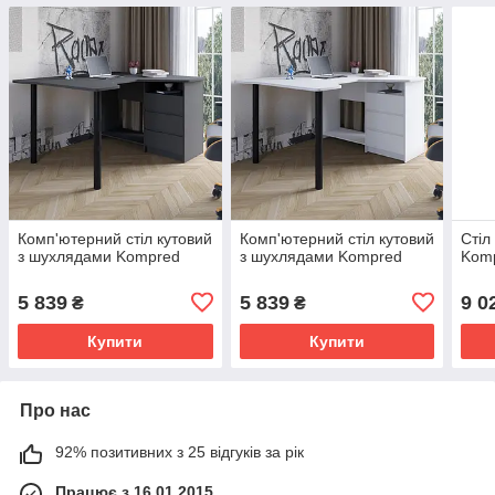
Комп'ютерний стіл кутовий
Комп'ютерний стіл кутовий
Стіл
з шухлядами Kompred
з шухлядами Kompred
Kom
5 839
5 839
9 0
₴
₴
Купити
Купити
Про нас
92% позитивних з 25 відгуків за рік
Працює з 16.01.2015