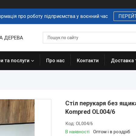
ормація про роботу підприємства у воєнний час
ПЕРЕЙ
А ДЕРЕВА
и та послуги
Про нас
Контакти
Доставка 
Стіл перукаря без ящика
Kompred OL004/6
Код:
OL004/6
В наявності
Оптом і в роздріб