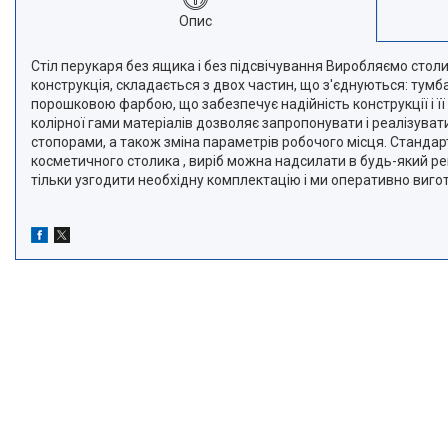
Опис
Стіл перукаря без ящика і без підсвічування Виробляємо стол
конструкція, складається з двох частин, що з'єднуються: тумб
порошковою фарбою, що забезпечує надійність конструкції і ї
колірної гами матеріалів дозволяє запропонувати і реалізуват
стопорами, а також зміна параметрів робочого місця. Стандарт
косметичного столика , виріб можна надсилати в будь-який ре
тільки узгодити необхідну комплектацію і ми оперативно виго