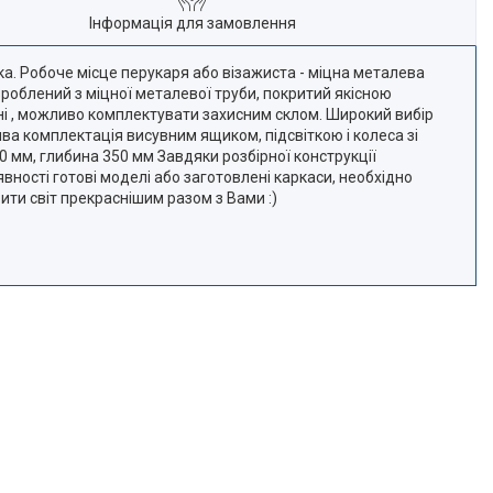
Інформація для замовлення
а. Робоче місце перукаря або візажиста - міцна металева
зроблений з міцної металевої труби, покритий якісною
нні , можливо комплектувати захисним склом. Широкий вибір
ива комплектація висувним ящиком, підсвіткою і колеса зі
0 мм, глибина 350 мм Завдяки розбірної конструкції
ності готові моделі або заготовлені каркаси, необхідно
ти світ прекраснішим разом з Вами :)