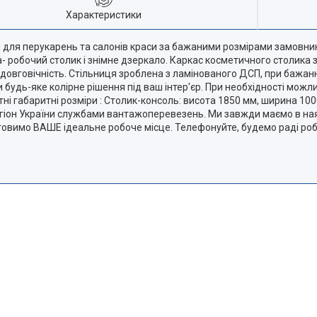
Характеристики
и для перукарень та салонів краси за бажаними розмірами замовник
а- робочий столик і знімне дзеркало. Каркас косметичного столика 
ї довговічність. Стільниця зроблена з ламінованого ДСП, при бажа
и будь-яке колірне рішення під ваш інтер'єр. При необхідності можл
ні габаритні розміри : Столик-консоль: висота 1850 мм, ширина 100
гіон України службами вантажоперевезень. Ми завжди маємо в наяв
товимо ВАШЕ ідеальне робоче місце. Телефонуйте, будемо раді роби