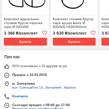
Комплект журнальних
Комплект столиків Кругла
Комп
столиків Кругла парочка
пара аруша венге Ø
паро
горіх Ø 500/400
600/500 h500/400mm
h50
h450/400mm Kompred
Kompred OL272/5
OL2
3 366
3 630
3 6
₴/комплект
₴/комплект
OL272/2
Купити
Купити
Про нас
92% позитивних з 25 відгуків за рік
Працює з 16.01.2015
м. Запоріжжя
вул. Самоцвітна 13, Запоріжжя, Україна
Контакти
Сьогодні працює з 09:00 до 17:00
Показати весь графік роботи