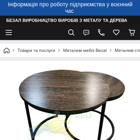
Інформація про роботу підприємства у воєнний
час
БЕЗАЛ ВИРОБНИЦТВО ВИРОБІВ З МЕТАЛУ ТА ДЕРЕВА
Товари та послуги
Металеві меблі Bezal
Металеві ст