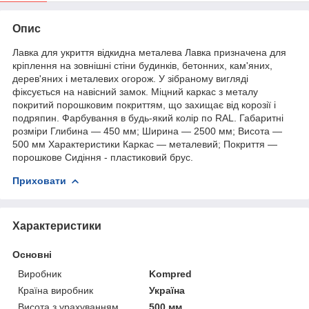
Опис
Лавка для укриття відкидна металева Лавка призначена для
кріплення на зовнішні стіни будинків, бетонних, кам'яних,
дерев'яних і металевих огорож. У зібраному вигляді
фіксується на навісний замок. Міцний каркас з металу
покритий порошковим покриттям, що захищає від корозії і
подряпин. Фарбування в будь-який колір по RAL. Габаритні
розміри Глибина — 450 мм; Ширина — 2500 мм; Висота —
500 мм Характеристики Каркас — металевий; Покриття —
порошкове Сидіння - пластиковий брус.
Приховати
Характеристики
Основні
Виробник
Kompred
Країна виробник
Україна
Висота з урахуванням
500 мм