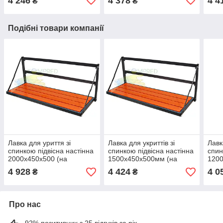
4 246
4 378
4 4
₴
₴
Kom
Подібні товари компанії
Лавка для уриття зі
Лавка для укриттів зі
Лавк
спинкою підвісна настінна
спинкою підвісна настінна
спин
2000х450х500 (на
1500х450х500мм (на
120
шарнірах) чорний Komped
шарнірах) чорний Komped
ШАРН
4 928
4 424
4 0
₴
₴
OL714/1.1.9040
OL714/5.1.9040
чорн
Про нас