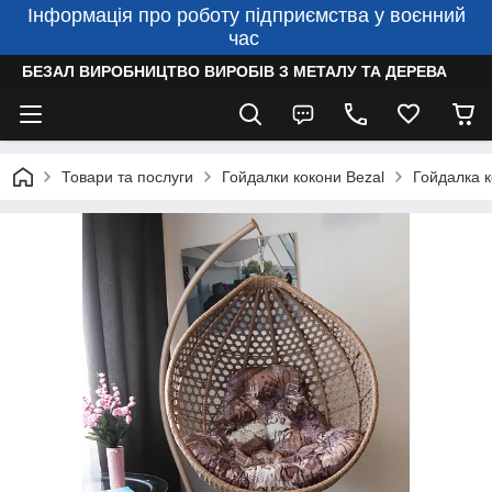
Інформація про роботу підприємства у воєнний
час
БЕЗАЛ ВИРОБНИЦТВО ВИРОБІВ З МЕТАЛУ ТА ДЕРЕВА
Товари та послуги
Гойдалки кокони Bezal
Гойдалка к