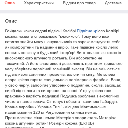
Опис
Характеристики
Відгуки про товар
Доставка
Опис
Гойдалки кокон садові підвісні Колібрі
Підвісне крі
сло Колібрі
можна назвати справжньою "класикою". Тому воно вже
встигло знайти масу шанувальників та зарекомендувати себе
як комфортний та надійний виріб. Таке підвісне крісло легко
вносить новизну в будь-який інтер'єр! Виготовляється кокон із
високоякісного штучного ротанга. Він абсолютно не
токсичний. А його властивості дозволяють протягом тривалого
часу зберігати первісний зовнішній вигляд. Він не змінюється
під впливом сонячних променів, вологи чи снігу. Металева
опора крісла вкрита спеціальною полімерною фарбою. Вона,
у свою чергу, запобігає утворенню подряпин, сколів, захищає
виріб від вологи та вигоряння на сонці. У ціну крісла вже
враховано вартість подушки! Подушка зроблена з екологічно
чистого наповнювача Сінтепух і обшита тканиною Габардін.
Країна виробник Україна Тип 1-місцева Максимальне
навантаження 120 кг Регулювання спинки немає
Протимоскітна сітка немає Матеріал опори сталь Матеріал
кокона штучний ротанг Розміри кокона (ШхГхВ)