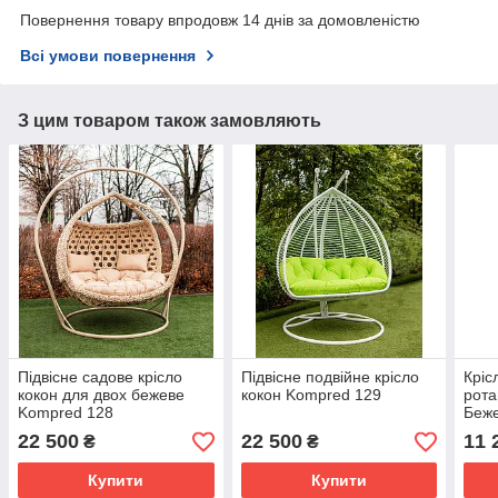
Повернення товару впродовж 14 днів за домовленістю
Всі умови повернення
З цим товаром також замовляють
Підвісне садове крісло
Підвісне подвійне крісло
Кріс
кокон для двох бежеве
кокон Kompred 129
рота
Kompred 128
Беж
22 500
22 500
11 
₴
₴
Купити
Купити