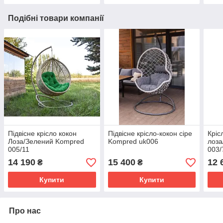
Подібні товари компанії
Підвісне крісло кокон
Підвісне крісло-кокон сіре
Кріс
Лоза/Зелений Kompred
Kompred uk006
лоза
005/11
003/
14 190
15 400
12 
₴
₴
Купити
Купити
Про нас