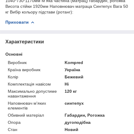
1040*730*1170мм М'яка частина (матрац) габардин, рогожка
Висота стійки 1920мм Наповнювач матраца Синтепух Вага 50
кг Вибір кольору підстави (ротанг):
Приховати
Характеристики
Основні
Виробник
Kompred
Країна виробник
Україна
Колір
Бежевий
Комплектація навісом
Ні
Максимально допустиме
120 кг
навантаження
Наповнювач м'яких
синтепух
елементів
Обивний матеріал
Габардин, Рогожка
Опора
дугоподібна
Стан
Новий