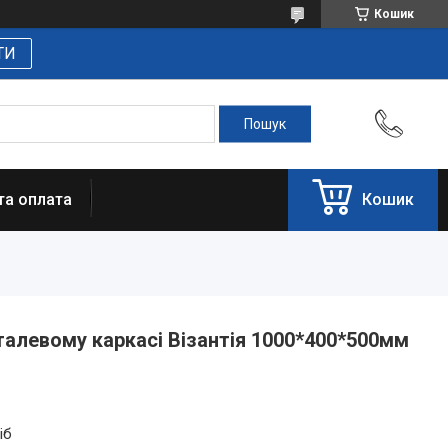
Кошик
ТИ
та оплата
Кошик
талевому каркасі Візантія 1000*400*500мм
іб