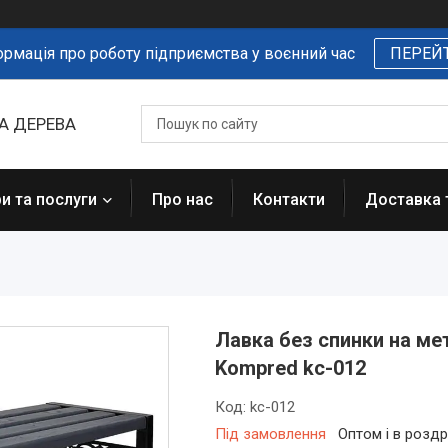
ормація про роботу підприємства у воєнний час
ПЕРЕЙ
А ДЕРЕВА
и та послуги
Про нас
Контакти
Доставка 
Лавка без спинки на ме
Kompred kc-012
Код:
kc-012
Під замовлення
Оптом і в роздр