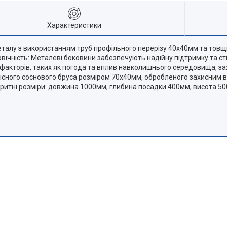
Характеристики
талу з використанням труб профільного перерізу 40х40мм та товщи
овічність: Металеві боковини забезпечують надійну підтримку та с
 факторів, таких як погода та вплив навколишнього середовища, захи
кісного соснового бруса розміром 70х40мм, обробленого захисним 
ритні розміри: довжина 1000мм, глибина посадки 400мм, висота 50