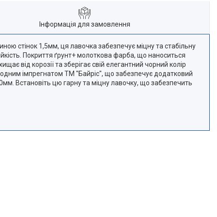
Інформація для замовлення
ною стінок 1,5мм, ця лавочка забезпечує міцну та стабільну
тійкість. Покриття ґрунт+ молоткова фарба, що наноситься
щає від корозії та зберігає свій елегантний чорний колір
водним імпрегнатом ТМ "Байріс", що забезпечує додатковий
0мм. Встановіть цю гарну та міцну лавочку, що забезпечить