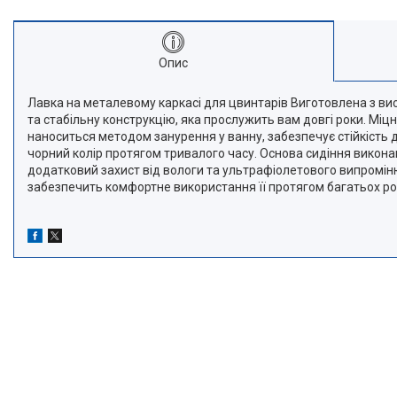
Опис
Лавка на металевому каркасі для цвинтарів Виготовлена з ви
та стабільну конструкцію, яка прослужить вам довгі роки. Міц
наноситься методом занурення у ванну, забезпечує стійкість д
чорний колір протягом тривалого часу. Основа сидіння викон
додатковий захист від вологи та ультрафіолетового випроміню
забезпечить комфортне використання її протягом багатьох рок