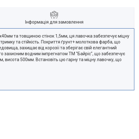
Інформація для замовлення
х40мм та товщиною стінок 1,5мм, ця лавочка забезпечує міцну
дтримку та стійкість. Покриття ґрунт+ молоткова фарба, що
довища, захищає від корозії та зберігає свій елегантний
го захисним водним імпрегнатом ТМ "Байріс", що забезпечує
, висота 500мм. Встановіть цю гарну та міцну лавочку, що