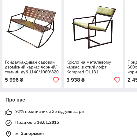
Гойдалка-диван садовий
Крісло на металевому
Прид
двомісний каркас чорний/
каркасі в стилі лофт
600х
темний дуб 1140*1060*820
Kompred OL131
чор
OL720
OL2
5 996
3 938
2 4
₴
₴
Про нас
92% позитивних з 25 відгуків за рік
Працює з 16.01.2015
м. Запоріжжя