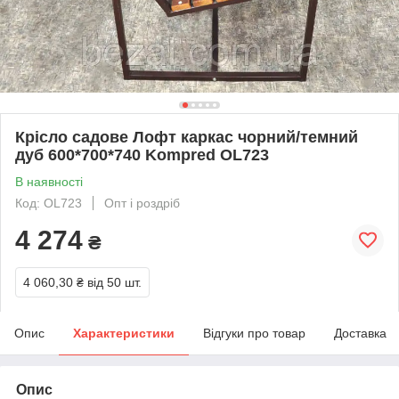
Крісло садове Лофт каркас чорний/темний
дуб 600*700*740 Kompred OL723
В наявності
Код: OL723
Опт і роздріб
4 274
₴
4 060,30 ₴
від 50 шт.
Опис
Характеристики
Відгуки про товар
Доставка
Опис