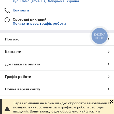
вул. Самоцвітна 13, Запоріжжя, Україна
Контакти
Сьогодні вихідний
Показати весь графік роботи
КНОПКА
ЗВ'ЯЗКУ
Про нас
Контакти
Доставка та оплата
Графік роботи
Повна версія сайту
Сайт створено на маркетплейсі
Prom.ua
Зараз компанія не може швидко обробляти замовлення та
повідомлення, оскільки за її графіком роботи сьогодні
вихідний. Вашу заявку буде оброблено найближчим