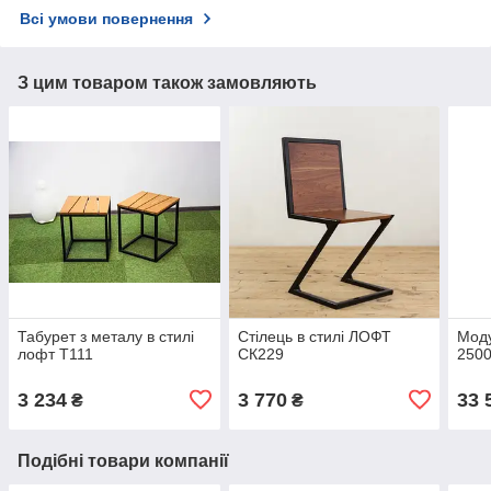
Всі умови повернення
З цим товаром також замовляють
Табурет з металу в стилі
Стілець в стилі ЛОФТ
Моду
лофт Т111
СК229
250
3 234
3 770
33 
₴
₴
Подібні товари компанії