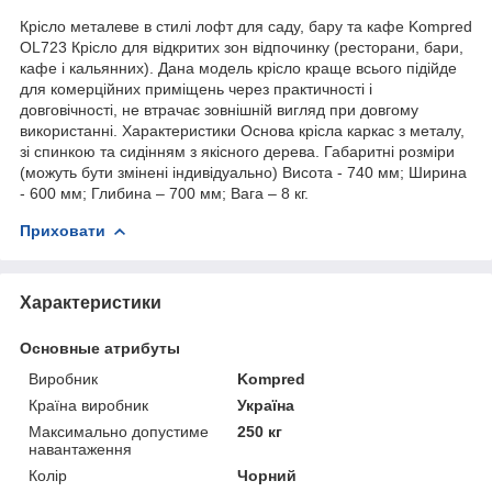
Крісло металеве в стилі лофт для саду, бару та кафе Kompred
OL723 Крісло для відкритих зон відпочинку (ресторани, бари,
кафе і кальянних). Дана модель крісло краще всього підійде
для комерційних приміщень через практичності і
довговічності, не втрачає зовнішній вигляд при довгому
використанні. Характеристики Основа крісла каркас з металу,
зі спинкою та сидінням з якісного дерева. Габаритні розміри
(можуть бути змінені індивідуально) Висота - 740 мм; Ширина
- 600 мм; Глибина – 700 мм; Вага – 8 кг.
Приховати
Характеристики
Основные атрибуты
Виробник
Kompred
Країна виробник
Україна
Максимально допустиме
250 кг
навантаження
Колір
Чорний