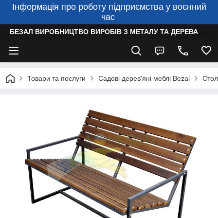
Інформація про роботу підприємства у воєнний
час
БЕЗАЛ ВИРОБНИЦТВО ВИРОБІВ З МЕТАЛУ ТА ДЕРЕВА
Товари та послуги
Садові дерев'яні меблі Bezal
Стол