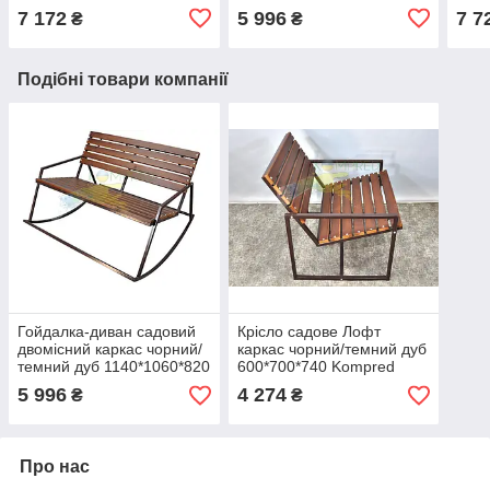
OL720
7 172
5 996
7 7
₴
₴
Подібні товари компанії
Гойдалка-диван садовий
Крісло садове Лофт
двомісний каркас чорний/
каркас чорний/темний дуб
темний дуб 1140*1060*820
600*700*740 Kompred
OL720
OL723
5 996
4 274
₴
₴
Про нас