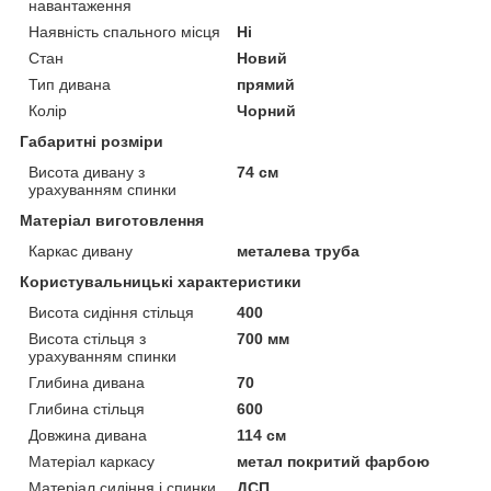
навантаження
Наявність спального місця
Ні
Стан
Новий
Тип дивана
прямий
Колір
Чорний
Габаритні розміри
Висота дивану з
74 см
урахуванням спинки
Матеріал виготовлення
Каркас дивану
металева труба
Користувальницькі характеристики
Висота сидіння стільця
400
Висота стільця з
700 мм
урахуванням спинки
Глибина дивана
70
Глибина стільця
600
Довжина дивана
114 см
Матеріал каркасу
метал покритий фарбою
Матеріал сидіння і спинки
ДСП