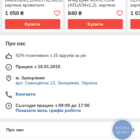
(440х590x1,2mm/17x23x0,05in),
інтер'єрне МОНСТЕРА
СЕРЦ
картина артметалл
(431х534х1,2), картина
карт
артметалл
1 050
840
1 0
₴
₴
Купити
Купити
Про нас
92% позитивних з 25 відгуків за рік
Працює з 16.01.2015
м. Запоріжжя
вул. Самоцвітна 13, Запоріжжя, Україна
Контакти
Сьогодні працює з 09:00 до 17:00
Показати весь графік роботи
КНОПКА
Про нас
ЗВ'ЯЗКУ