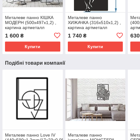
Металеве панно КІШКА
Металеве панно
Мет
МОДЕРН (500х497х1,2) ,
ХИЖАЧКА (316х510х1,2) ,
(400
картина артметалл
картина артметалл
арт
1 600
1 740
630
₴
₴
Купити
Купити
Подібні товари компанії
Металеве панно Love ІV
Металеве панно
Мет