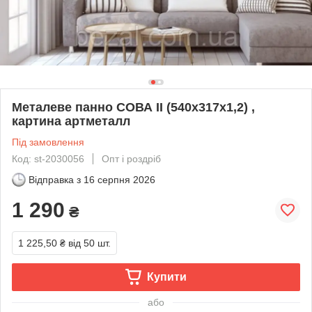
Металеве панно СОВА ІІ (540х317х1,2) ,
картина артметалл
Під замовлення
Код: st-2030056
Опт і роздріб
Відправка з
16 серпня 2026
1 290
₴
1 225,50 ₴
від 50 шт.
Купити
або