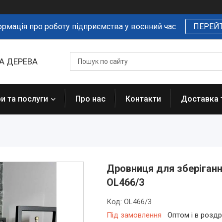
ормація про роботу підприємства у воєнний час
ПЕРЕЙ
А ДЕРЕВА
и та послуги
Про нас
Контакти
Доставка 
Дровниця для зберіган
OL466/3
Код:
OL466/3
Під замовлення
Оптом і в роздр