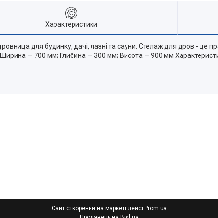
Характеристики
овница для будинку, дачі, лазні та сауни. Стелаж для дров - це п
ри Ширина — 700 мм; Глибина — 300 мм; Висота — 900 мм Характерист
Сайт створений на маркетплейсі
Prom.ua
Продавець на Bigl.ua