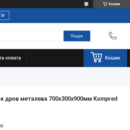
Кошик
ТИ
та оплата
Кошик
ня дров металева 700х300х900мм Kompred
іб