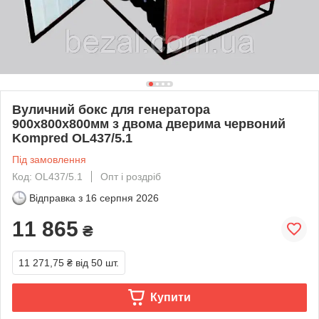
Вуличний бокс для генератора
900х800х800мм з двома дверима червоний
Kompred OL437/5.1
Під замовлення
Код: OL437/5.1
Опт і роздріб
Відправка з
16 серпня 2026
11 865
₴
11 271,75 ₴
від 50 шт.
Купити