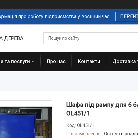
ормація про роботу підприємства у воєнний час
ПЕРЕЙ
А ДЕРЕВА
и та послуги
Про нас
Контакти
Доставка 
Шафа під рампу для 6 б
OL451/1
Код:
OL451/1
Під замовлення
Оптом і в роздр