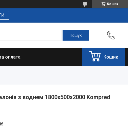
Кошик
ТИ
та оплата
Кошик
алонів з воднем 1800х500х2000 Kompred
іб