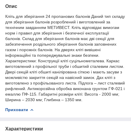
Опис
Кліть для зберігання 24 пропанових балонів Даний тип складу
для зберігання балонів розроблений і виготовлений за
технічним завданням МЕТИВЕСТ. Кліть відповідає вимогам
норм і правил для зберігання і безпечної експлуатації
балонів. Склад для зберігання балонів має дві секції для
забезпечення роздільного зберігання балонів заповнених
газом і порожніх балонів. На дверях кліті вивішені
інформаційні та попереджувальні знаки безпеки.
Характеристики: Конструкції кліті суцільнометалева. Каркас
виготовлений з профільної труби і обшитий сталевим листом.
Двері секцій кліті обшиті канілірована сіткою і мають засуви з
можливістю закриття секцій на навісний замок. Дах кліті з
виготовлено з профільованого листа. Підлога – лист сталевий
рифлений. Антикорозійна обробка виконана грунтом ГФ-021 і
емаллю ПФ-115. Габаритні розміри кліті: Висота - 2000 мм;
Ширина – 2030 мм; Глибина – 1350 мм.
Приховати
Характеристики