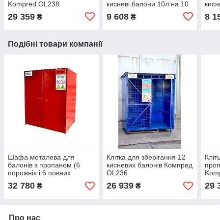
Kompred OL238
кисневі балони 10л на 10
кисн
шт Kompred OL690
шт 
29 359
9 608
8 1
₴
₴
Подібні товари компанії
Шафа металева для
Клітка для зберігання 12
Кліт
балонів з пропаном (6
кисневих балонів Компред
проп
порожніх і 6 повних
OL236
Kom
балонів)
32 780
26 939
29 
₴
₴
Про нас