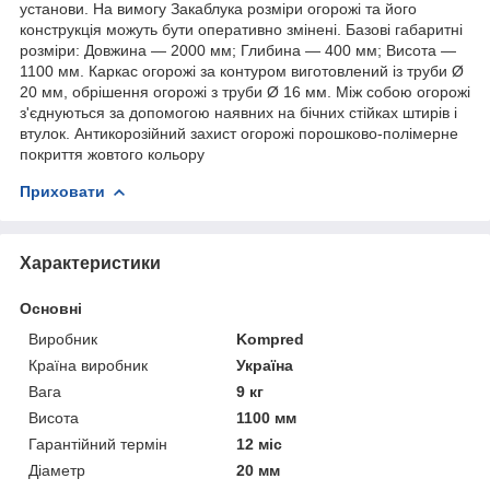
установи. На вимогу Закаблука розміри огорожі та його
конструкція можуть бути оперативно змінені. Базові габаритні
розміри: Довжина — 2000 мм; Глибина — 400 мм; Висота —
1100 мм. Каркас огорожі за контуром виготовлений із труби Ø
20 мм, обрішення огорожі з труби Ø 16 мм. Між собою огорожі
з'єднуються за допомогою наявних на бічних стійках штирів і
втулок. Антикорозійний захист огорожі порошково-полімерне
покриття жовтого кольору
Приховати
Характеристики
Основні
Виробник
Kompred
Країна виробник
Україна
Вага
9 кг
Висота
1100 мм
Гарантійний термін
12 міс
Діаметр
20 мм