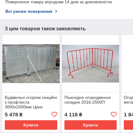
Повернення товару впродовж 14 днів за домовленістю
Всі умови повернення
З цим товаром також замовляють
Будівельні огорожі секційні
Пішохідне огородження
Огор
з профлиста
складне 2016-2500П
мета
3000х2000мм Цинк
Kompred OL458
5 478
4 116
1 8
₴
₴
Купити
Купити