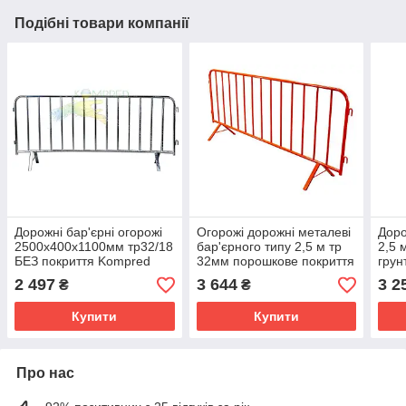
Подібні товари компанії
Дорожні бар'єрні огорожі
Огорожі дорожні металеві
Доро
2500х400х1100мм тр32/18
бар'єрного типу 2,5 м тр
2,5 
БЕЗ покриття Kompred
32мм порошкове покриття
грун
OL231/0
червоний
2 497
3 644
3 2
₴
₴
Купити
Купити
Про нас