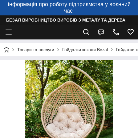
Інформація про роботу підприємства у воєнний
час
БЕЗАЛ ВИРОБНИЦТВО ВИРОБІВ З МЕТАЛУ ТА ДЕРЕВА
Товари та послуги
Гойдалки кокони Bezal
Гойдалки к