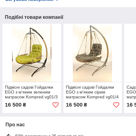
Подібні товари компанії
Підвісні садові Гойдалки
Підвісні садові Гойдалки
Садо
EGO з м'яким зеленим
EGO з м'яким сірим
EGO 
матрасом Kompred vg01/3
матрасом Kompred vg01/4
матр
16 500
16 500
16 
₴
₴
Про нас