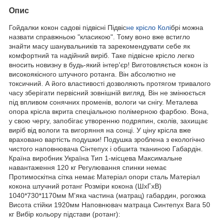
Опис
Гойдалки кокон садові підвісні Підвіс
не крісло Колі
брі можна
назвати справжньою "класикою". Тому воно вже встигло
знайти масу шанувальників та зарекомендувати себе як
комфортний та надійний виріб. Таке підвісне крісло легко
вносить новизну в будь-який інтер'єр! Виготовляється кокон із
високоякісного штучного ротанга. Він абсолютно не
токсичний. А його властивості дозволяють протягом тривалого
часу зберігати первісний зовнішній вигляд. Він не змінюється
під впливом сонячних променів, вологи чи снігу. Металева
опора крісла вкрита спеціальною полімерною фарбою. Вона,
у свою чергу, запобігає утворенню подряпин, сколів, захищає
виріб від вологи та вигоряння на сонці. У ціну крісла вже
враховано вартість подушки! Подушка зроблена з екологічно
чистого наповнювача Сінтепух і обшита тканиною Габардін.
Країна виробник Україна Тип 1-місцева Максимальне
навантаження 120 кг Регулювання спинки немає
Протимоскітна сітка немає Матеріал опори сталь Матеріал
кокона штучний ротанг Розміри кокона (ШхГхВ)
1040*730*1170мм М'яка частина (матрац) габардин, рогожка
Висота стійки 1920мм Наповнювач матраца Синтепух Вага 50
кг Вибір кольору підстави (ротанг):