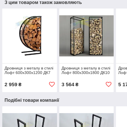
З цим товаром також замовляють
Дровниця з металу в стилі
Дровниця з металу в стилі
Дров
Лофт 600х300х1200 ДК7
Лофт 800х300х1800 ДК10
Лофт
2 959
3 564
5 1
₴
₴
Подібні товари компанії