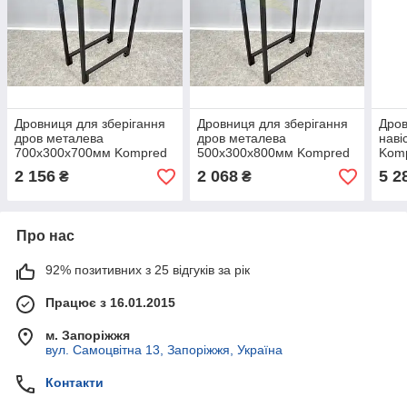
Дровниця для зберігання
Дровниця для зберігання
Дров
дров металева
дров металева
наві
700х300х700мм Kompred
500х300х800мм Kompred
Kom
OL466/5
OL466
2 156
2 068
5 2
₴
₴
Про нас
92% позитивних з 25 відгуків за рік
Працює з 16.01.2015
м. Запоріжжя
вул. Самоцвітна 13, Запоріжжя, Україна
Контакти