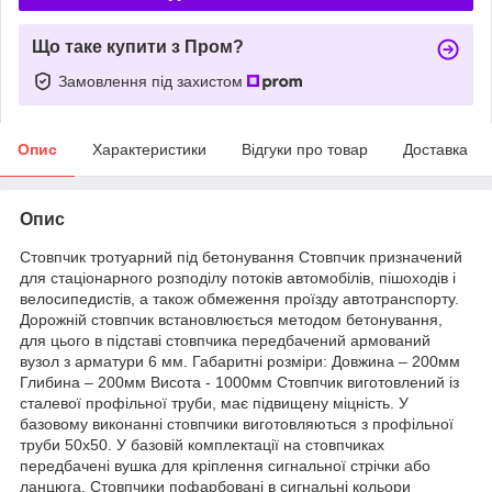
Що таке купити з Пром?
Замовлення під захистом
Опис
Характеристики
Відгуки про товар
Доставка
Опис
Стовпчик тротуарний під бетонування Стовпчик призначений
для стаціонарного розподілу потоків автомобілів, пішоходів і
велосипедистів, а також обмеження проїзду автотранспорту.
Дорожній стовпчик встановлюється методом бетонування,
для цього в підставі стовпчика передбачений армований
вузол з арматури 6 мм. Габаритні розміри: Довжина – 200мм
Глибина – 200мм Висота - 1000мм Стовпчик виготовлений із
сталевої профільної труби, має підвищену міцність. У
базовому виконанні стовпчики виготовляються з профільної
труби 50х50. У базовій комплектації на стовпчиках
передбачені вушка для кріплення сигнальної стрічки або
ланцюга. Стовпчики пофарбовані в сигнальні кольори