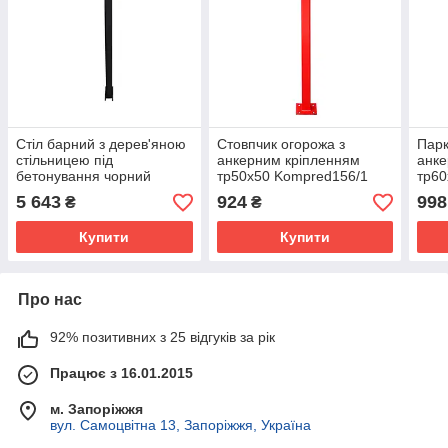
Стіл барний з дерев'яною
Стовпчик огорожа з
Парк
стільницею під
анкерним кріпленням
анке
бетонування чорний
тр50х50 Kompred156/1
тр60
Kompred OL644
5 643
924
998
₴
₴
Купити
Купити
Про нас
92% позитивних з 25 відгуків за рік
Працює з 16.01.2015
м. Запоріжжя
вул. Самоцвітна 13, Запоріжжя, Україна