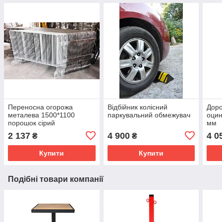
Переносна огорожа
Відбійник колісний
Доро
металева 1500*1100
паркувальний обмежувач
оцин
порошок сірий
мм
2 137
4 900
4 0
₴
₴
Купити
Купити
Подібні товари компанії