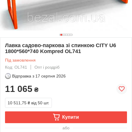
Лавка садово-паркова зі спинкою CITY U6
1800*560*740 Kompred OL741
Під замовлення
Код: OL741
Опт і роздріб
Відправка з
17 серпня 2026
11 065
₴
10 511,75 ₴
від 50 шт.
Купити
або