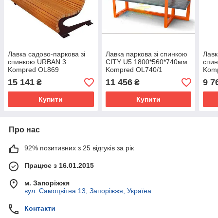
Лавка садово-паркова зі
Лавка паркова зі спинкою
Лавк
спинкою URBAN 3
CITY U5 1800*560*740мм
спин
Kompred OL869
Kompred OL740/1
Kom
15 141
11 456
9 7
₴
₴
Купити
Купити
Про нас
92% позитивних з 25 відгуків за рік
Працює з 16.01.2015
м. Запоріжжя
вул. Самоцвітна 13, Запоріжжя, Україна
Контакти