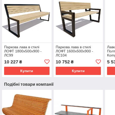
Паркова лава в стилі
Паркова лава в стилі
Лавк
ЛОФТ 1800х500х900 -
ЛОФТ 1600х500х900 -
Полт
ЛС99
ЛС104
Kom
10 227
10 752
5 5
₴
₴
Купити
Купити
Подібні товари компанії