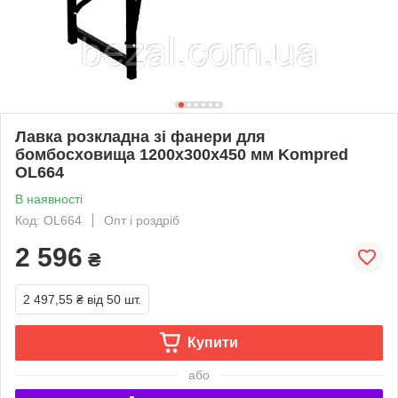
Лавка розкладна зі фанери для
бомбосховища 1200х300х450 мм Kompred
OL664
В наявності
Код: OL664
Опт і роздріб
2 596
₴
2 497,55 ₴
від 50 шт.
Купити
або