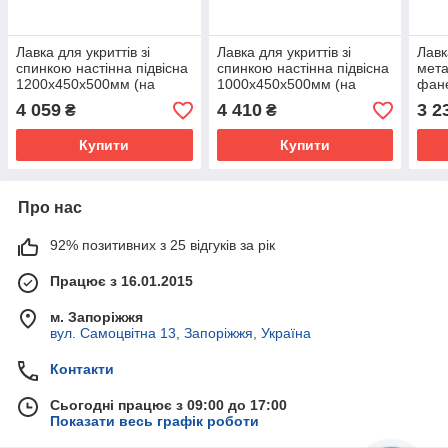
Лавка для укриттів зі
Лавка для укриттів зі
Лавк
спинкою настінна підвісна
спинкою настінна підвісна
мета
1200х450х500мм (на
1000х450х500мм (на
фан
ШАРНІРАХ, сидіння брус)
шарнірах) чорний
Kom
4 059
4 410
3 2
₴
₴
чорний Kompred OL714/3
Kompred OL714/4
Купити
Купити
Про нас
92% позитивних з 25 відгуків за рік
Працює з 16.01.2015
м. Запоріжжя
вул. Самоцвітна 13, Запоріжжя, Україна
Контакти
Сьогодні працює з 09:00 до 17:00
Показати весь графік роботи