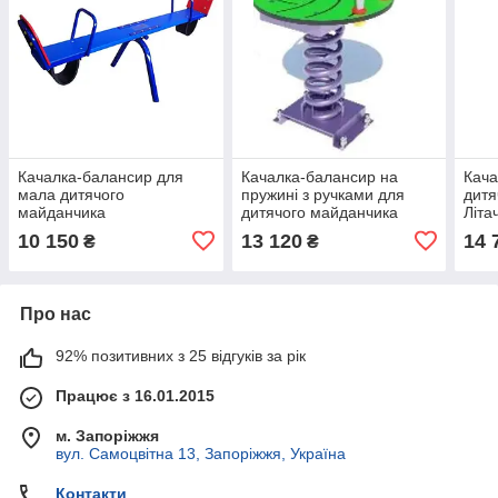
Качалка-балансир для
Качалка-балансир на
Кача
мала дитячого
пружині з ручками для
дитя
майданчика
дитячого майданчика
Літа
10 150
13 120
14 
₴
₴
Про нас
92% позитивних з 25 відгуків за рік
Працює з 16.01.2015
м. Запоріжжя
вул. Самоцвітна 13, Запоріжжя, Україна
Контакти