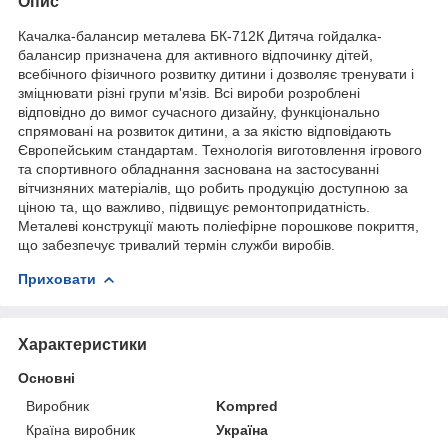
Опис
Качалка-балансир металева БК-712К Дитяча гойдалка-
балансир призначена для активного відпочинку дітей,
всебічного фізичного розвитку дитини і дозволяє тренувати і
зміцнювати різні групи м'язів. Всі вироби розроблені
відповідно до вимог сучасного дизайну, функціонально
спрямовані на розвиток дитини, а за якістю відповідають
Європейським стандартам. Технологія виготовлення ігрового
та спортивного обладнання заснована на застосуванні
вітчизняних матеріалів, що робить продукцію доступною за
ціною та, що важливо, підвищує ремонтопридатність.
Металеві конструкції мають поліефірне порошкове покриття,
що забезпечує тривалий термін служби виробів.
Приховати
Характеристики
Основні
Виробник
Kompred
Країна виробник
Україна