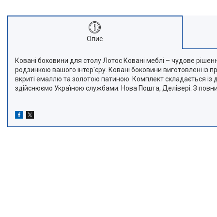
Опис
Ковані боковини для столу Лотос Ковані меблі – чудове рішенн
родзинкою вашого інтер'єру. Ковані боковини виготовлені із
вкриті емаллю та золотою патиною. Комплект складається із
здійснюємо Україною службами: Нова Пошта, Делівері. З пов