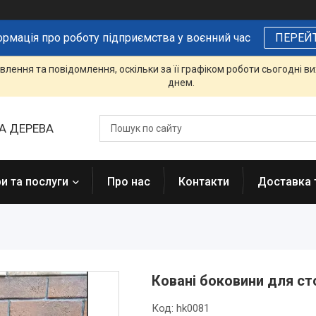
ормація про роботу підприємства у воєнний час
ПЕРЕЙ
лення та повідомлення, оскільки за її графіком роботи сьогодні 
днем.
А ДЕРЕВА
и та послуги
Про нас
Контакти
Доставка 
Ковані боковини для ст
Код:
hk0081