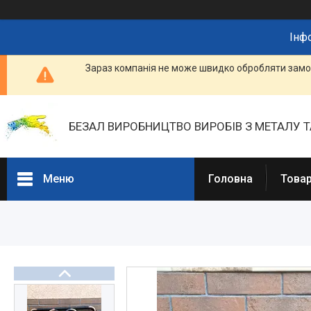
Інф
Зараз компанія не може швидко обробляти замов
БЕЗАЛ ВИРОБНИЦТВО ВИРОБІВ З МЕТАЛУ Т
Меню
Головна
Товар
Портфоліо
Фотогалерея
Товари та послуги
Прайс-листи
Новини