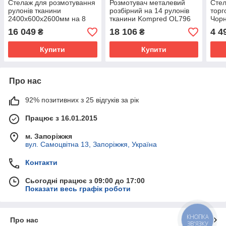
Стелаж для розмотування
Розмотувач металевий
Сте
рулонів тканини
розбірний на 14 рулонів
торг
2400х600х2600мм на 8
тканини Kompred OL796
Чор
рулонів Сірий Kompred
16 049
18 106
4 4
₴
₴
OL325
Купити
Купити
Про нас
92% позитивних з 25 відгуків за рік
Працює з 16.01.2015
м. Запоріжжя
вул. Самоцвітна 13, Запоріжжя, Україна
Контакти
Сьогодні працює з 09:00 до 17:00
Показати весь графік роботи
КНОПКА
Про нас
ЗВ'ЯЗКУ