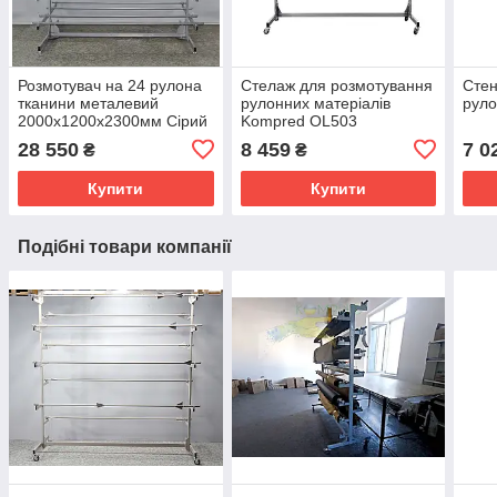
Розмотувач на 24 рулона
Стелаж для розмотування
Стен
тканини металевий
рулонних матеріалів
руло
2000х1200х2300мм Сірий
Kompred OL503
(на колесах) Kompred
28 550
8 459
7 0
₴
₴
OL446
Купити
Купити
Подібні товари компанії