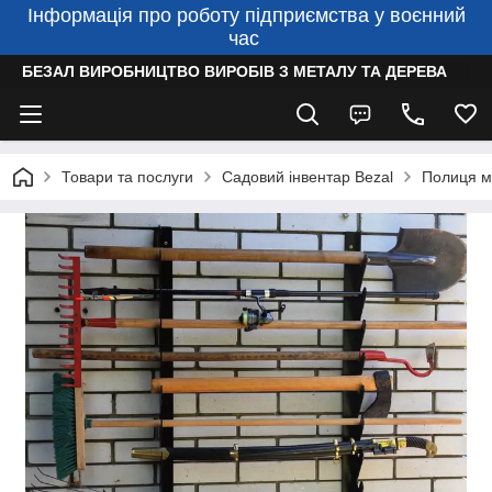
Інформація про роботу підприємства у воєнний
час
БЕЗАЛ ВИРОБНИЦТВО ВИРОБІВ З МЕТАЛУ ТА ДЕРЕВА
Товари та послуги
Садовий інвентар Bezal
Полиця ме