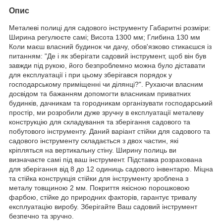
Опис
Металеві полиці для садового інструменту Габаритні розміри:
Ширина регулюєте самі; Висота 1300 мм; Глибина 130 мм
Коли маєш власний будинок чи дачу, обов'язково стикаєшся із
питанням: "Де і як зберігати садовий інструмент, щоб він був
завжди під рукою, його безпроблемно можна було діставати
для експлуатації і при цьому зберігався порядок у
господарському приміщенні чи ділянці?". Рухаючи власним
досвідом та бажанням допомогти власникам приватних
будинків, дачникам та городникам організувати господарський
простір, ми розробили дуже зручну в експлуатації металеву
конструкцію для складування та зберігання садового та
побутового інструменту. Даний варіант стійки для садового та
садового інструменту складається з двох частин, які
кріпляться на вертикальну стіну. Ширину полиць ви
визначаєте самі під ваш інструмент. Підставка розрахована
для зберігання від 8 до 12 одиниць садового інвентарю. Міцна
та стійка конструкція стійки для інструменту зроблена з
металу товщиною 2 мм. Покриття якісною порошковою
фарбою, стійке до природних факторів, гарантує тривалу
експлуатацію виробу. Зберігайте Ваш садовий інструмент
безпечно та зручно.