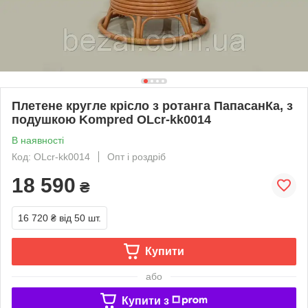
Плетене кругле крісло з ротанга ПапасанКа, з
подушкою Kompred OLcr-kk0014
В наявності
Код: OLcr-kk0014
Опт і роздріб
18 590
₴
16 720 ₴
від 50 шт.
Купити
або
Купити з