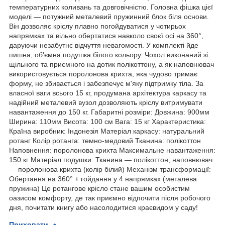
температурних коливань та довговічністю. Головна фішка цієї
моделі — потужний металевий пружинний блок біля основи.
Він дозволяє кріслу плавно погойдуватися у чотирьох
напрямках та вільно обертатися навколо своєї осі на 360°,
даруючи незабутнє відчуття невагомості. У комплекті йде
пишна, об'ємна подушка білого кольору. Чохол виконаний зі
щільного та приємного на дотик полікоттону, а як наповнювач
використовується поролонова крихта, яка чудово тримає
форму, не збивається і забезпечує м'яку підтримку тіла. За
власної ваги всього 15 кг, продумана архітектура каркасу та
надійний металевий вузол дозволяють кріслу витримувати
навантаження до 150 кг. Габаритні розміри: Довжина: 900мм
Ширина: 110мм Висота: 100 см Вага: 15 кг Характеристика:
Країна виробник: Індонезія Матеріал каркасу: натуральний
ротанг Колір ротанга: темно-медовий Тканина: полікоттон
Наповнення: поролонова крихта Максимальне навантаження:
150 кг Матеріал подушки: Тканина — полікоттон, наповнювач
— поролонова крихта (колір білий) Механізм трансформації:
Обертання на 360° + гойдання у 4 напрямках (металева
пружина) Це ротангове крісло стане вашим особистим
оазисом комфорту, де так приємно відпочити після робочого
дня, почитати книгу або насолодитися краєвидом у саду!
Приховати