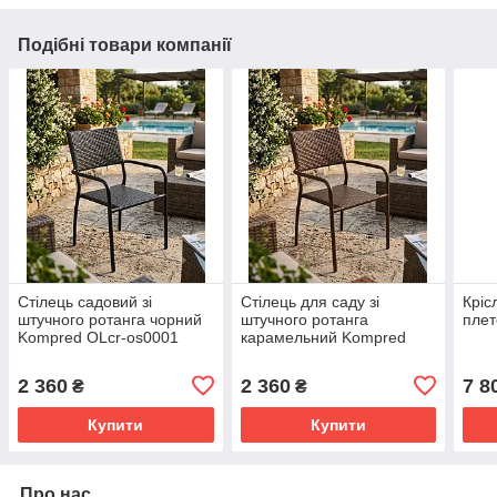
Подібні товари компанії
Стілець садовий зі
Стілець для саду зі
Кріс
штучного ротанга чорний
штучного ротанга
плет
Kompred OLcr-os0001
карамельний Kompred
OLcr-os001/1
2 360
2 360
7 8
₴
₴
Купити
Купити
Про нас