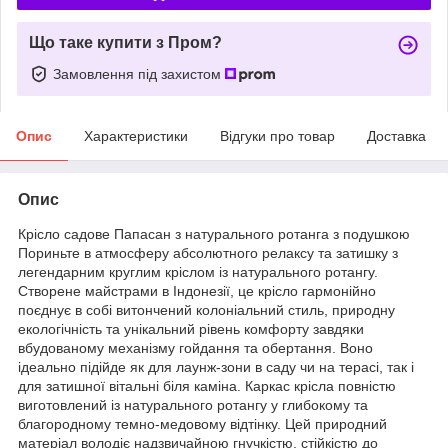
Що таке купити з Пром?
Замовлення під захистом
Опис
Характеристики
Відгуки про товар
Доставка
Опис
Крісло садове Папасан з натурального ротанга з подушкою
Пориньте в атмосферу абсолютного релаксу та затишку з
легендарним круглим кріслом із натурального ротангу.
Створене майстрами в Індонезії, це крісло гармонійно
поєднує в собі витончений колоніальний стиль, природну
екологічність та унікальний рівень комфорту завдяки
вбудованому механізму гойдання та обертання. Воно
ідеально підійде як для лаунж-зони в саду чи на терасі, так і
для затишної вітальні біля каміна. Каркас крісла повністю
виготовлений із натурального ротангу у глибокому та
благородному темно-медовому відтінку. Цей природний
матеріал володіє надзвичайною гнучкістю, стійкістю до