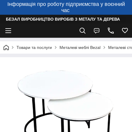
Інформація про роботу підприємства у воєнний
час
БЕЗАЛ ВИРОБНИЦТВО ВИРОБІВ З МЕТАЛУ ТА ДЕРЕВА
Товари та послуги
Металеві меблі Bezal
Металеві ст