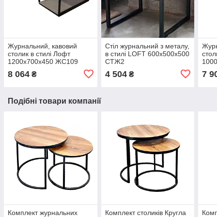
Журнальний, кавовий
Стіл журнальний з металу,
Журн
столик в стилі Лофт
в стилі LOFT 600х500х500
стол
1200х700х450 ЖС109
СТЖ2
100
8 064
4 504
7 9
₴
₴
Подібні товари компанії
Комплект журнальних
Комплект столиків Кругла
Комп