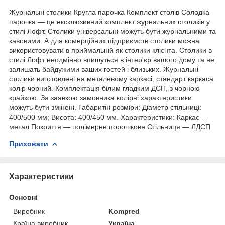
Журнальні столики Кругла парочка Комплект столів Солодка
парочка — це ексклюзивний комплект журнальних столиків у
стилі Лофт. Столики універсальні можуть бути журнальними та
кавовими. А для комерційних підприємств столики можна
використовувати в приймальній як столики клієнта. Столики в
стилі Лофт неодмінно впишуться в інтер'єр вашого дому та не
залишать байдужими ваших гостей і близьких. Журнальні
столики виготовлені на металевому каркасі, стандарт каркаса
колір чорний. Комплектація білим гладким ДСП, з чорною
крайкою. За заявкою замовника колірні характеристики
можуть бути змінені. Габаритні розміри: Діаметр стільниці:
400/500 мм; Висота: 400/450 мм. Характеристики: Каркас —
метал Покриття — полімерне порошкове Стільниця — ЛДСП
Приховати
Характеристики
Основні
Виробник
Kompred
Країна виробник
Україна