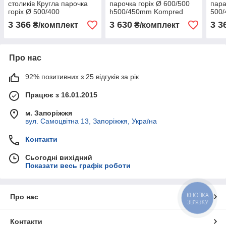
столиків Кругла парочка
парочка горіх Ø 600/500
пара
горіх Ø 500/400
h500/450mm Kompred
500
h450/400mm Kompred
OL272/3
Kom
3 366
3 630
3 3
₴/комплект
₴/комплект
OL272/2
Про нас
92% позитивних з 25 відгуків за рік
Працює з 16.01.2015
м. Запоріжжя
вул. Самоцвітна 13, Запоріжжя, Україна
Контакти
Сьогодні вихідний
Показати весь графік роботи
КНОПКА
Про нас
ЗВ'ЯЗКУ
Контакти