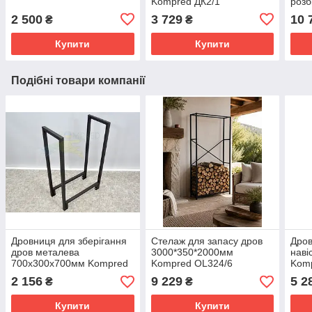
Kompred ДК2/1
розб
2 500
3 729
10 
₴
₴
Купити
Купити
Подібні товари компанії
Дровниця для зберігання
Стелаж для запасу дров
Дров
дров металева
3000*350*2000мм
наві
700х300х700мм Kompred
Kompred OL324/6
Kom
OL466/5
2 156
9 229
5 2
₴
₴
Купити
Купити