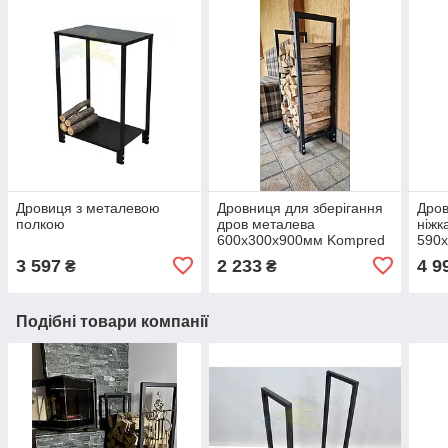
Дровиця з металевою
Дровниця для зберігання
Дров
полкою
дров металева
ніжк
600х300х900мм Kompred
590
OL466/1
3 597
2 233
4 9
₴
₴
Подібні товари компанії