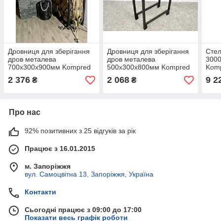
Дровниця для зберігання
Дровниця для зберігання
Стел
дров металева
дров металева
300
700х300х900мм Kompred
500х300х800мм Kompred
Kom
OL466/3
OL466
2 376
2 068
9 2
₴
₴
Про нас
92% позитивних з 25 відгуків за рік
Працює з 16.01.2015
м. Запоріжжя
вул. Самоцвітна 13, Запоріжжя, Україна
Контакти
Сьогодні працює з 09:00 до 17:00
Показати весь графік роботи