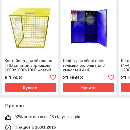
Контейнер для збирання
Шафа для зберігання
Кліт
ТПВ сітчатий з кришкою
гелієвих балонів (на 8
(4+4
1000х1000х1000 жовтий
ємностей 4+4)
120
OL492/3
1200х600х2000 листова
Kom
6 174
21 659
21 
₴
₴
Kompred OL254/2
Купити
Купити
Про нас
92% позитивних з 25 відгуків за рік
Працює з 16.01.2015