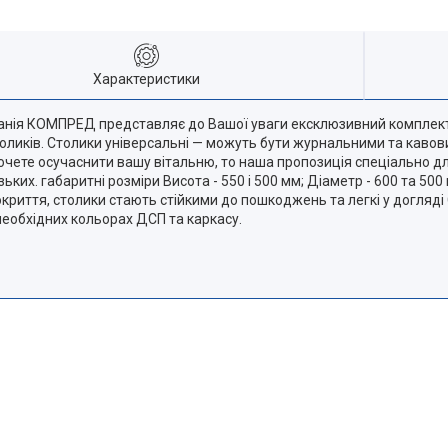
Характеристики
нія КОМПРЕД представляє до Вашої уваги ексклюзивний комплект ж
толиків. Столики універсальні — можуть бути журнальними та каво
очете осучаснити вашу вітальню, то наша пропозиція спеціально для
ких. габаритні розміри Висота - 550 і 500 мм; Діаметр - 600 та 50
покриття, столики стають стійкими до пошкоджень та легкі у догляд
еобхідних кольорах ДСП та каркасу.