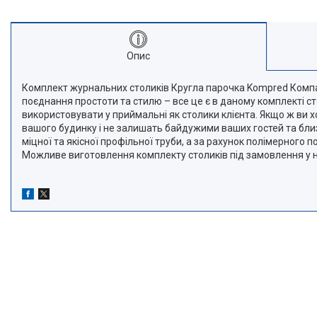
Опис
Комплект журнальних столиків Кругла парочка Kompred Компа
поєднання простоти та стилю – все це є в даному комплекті с
використовувати у приймальні як столики клієнта. Якщо ж ви х
вашого будинку і не залишать байдужими ваших гостей та близь
міцної та якісної профільної труби, а за рахунок полімерного 
Можливе виготовлення комплекту столиків під замовлення у н