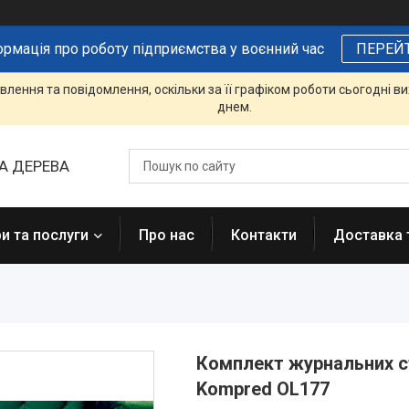
ормація про роботу підприємства у воєнний час
ПЕРЕЙ
лення та повідомлення, оскільки за її графіком роботи сьогодні 
днем.
А ДЕРЕВА
и та послуги
Про нас
Контакти
Доставка 
Комплект журнальних с
Kompred OL177