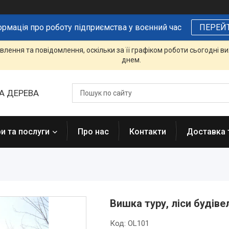
ормація про роботу підприємства у воєнний час
ПЕРЕЙ
лення та повідомлення, оскільки за її графіком роботи сьогодні 
днем.
А ДЕРЕВА
и та послуги
Про нас
Контакти
Доставка 
Вишка туру, ліси будівел
Код:
OL101