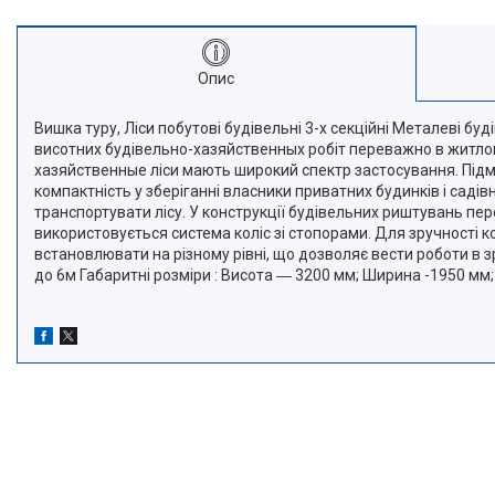
Опис
Вишка туру, Ліси побутові будівельні 3-х секційні Металеві б
висотних будівельно-хазяйственных робіт переважно в житлови
хазяйственные ліси мають широкий спектр застосування. Підмо
компактність у зберіганні власники приватних будинків і садів
транспортувати лісу. У конструкції будівельних риштувань п
використовується система коліс зі стопорами. Для зручності 
встановлювати на різному рівні, що дозволяє вести роботи в 
до 6м Габаритні розміри : Висота ― 3200 мм; Ширина -1950 мм;