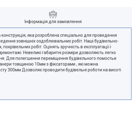
Інформація для замовлення
рна конструкція, яка розроблена спеціально для проведення
ведення зовнішніх оздоблювальних робіт. Наші будівельно-
окрівельних робіт. Оцінять зручність в експлуатації і
 і демонтажі. Невеликі габаритні розміри дозволяють легко
івня. Для полегшення переміщення будівельного помостья
 фанери товщиною 10мм з фіксаторами , які можна
осту 300мм Дозволяє проводити будівельні роботи на висоті