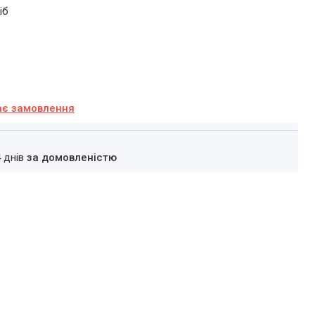
іб
ає замовлення
4 днів
за домовленістю