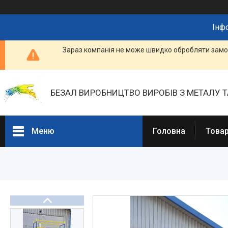
Інф
Зараз компанія не може швидко обробляти замов
БЕЗАЛ ВИРОБНИЦТВО ВИРОБІВ З МЕТАЛУ Т
Меню
Головна
Товар
Портфоліо
Фотогалерея
Товари та послуги
Прайс-листи
Новини