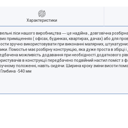
Характеристики
удівельні ліси нашого виробництва ― це надійна , довговічна розбі
х приміщеннях ( офісах, будинках, квартирах, дачах) або для про
сти зручно використовувати при виконанні малярних, штукатурних, п
ники. Помостье має розбірну конструкцію, яка дуже проста в збірці
ередбачена можливість додавання при необхідності додаткового р
користувачів в конструкції передбачено подвійний настил поміст з
зручному положенні, навіть сидячи. Ширина кроку зміни висоти пом
 Глибина -540 мм