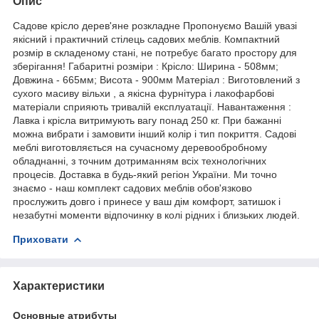
Опис
Садове крісло дерев'яне розкладне Пропонуємо Вашій увазі
якісний і практичний стілець садових меблів. Компактний
розмір в складеному стані, не потребує багато простору для
зберігання! Габаритні розміри : Крісло: Ширина - 508мм;
Довжина - 665мм; Висота - 900мм Матеріал : Виготовлений з
сухого масиву вільхи , а якісна фурнітура і лакофарбові
матеріали сприяють тривалій експлуатації. Навантаження :
Лавка і крісла витримують вагу понад 250 кг. При бажанні
можна вибрати і замовити інший колір і тип покриття. Садові
меблі виготовляється на сучасному деревообробному
обладнанні, з точним дотриманням всіх технологічних
процесів. Доставка в будь-який регіон України. Ми точно
знаємо - наш комплект садових меблів обов'язково
прослужить довго і принесе у ваш дім комфорт, затишок і
незабутні моменти відпочинку в колі рідних і близьких людей.
Приховати
Характеристики
Основные атрибуты