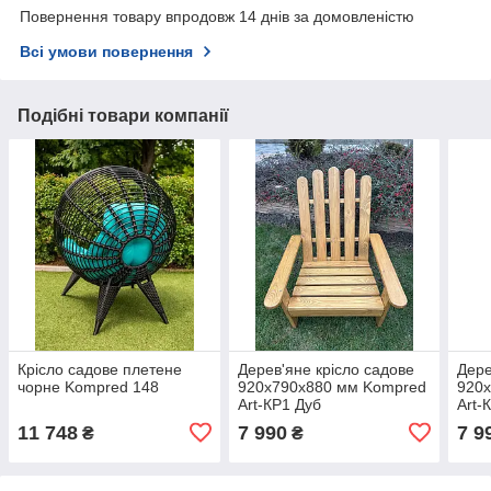
Повернення товару впродовж 14 днів за домовленістю
Всі умови повернення
Подібні товари компанії
Крісло садове плетене
Дерев'яне крісло садове
Дере
чорне Kompred 148
920х790х880 мм Kompred
920
Art-КР1 Дуб
Art-
11 748
7 990
7 9
₴
₴