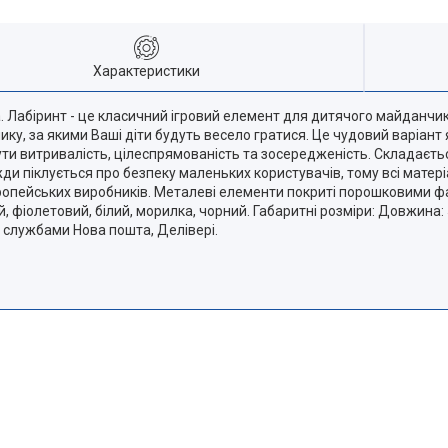
Характеристики
 Лабіринт - це класичний ігровий елемент для дитячого майданчи
у, за якими Ваші діти будуть весело гратися. Це чудовий варіант я
и витривалість, цілеспрямованість та зосередженість. Складається
ди піклується про безпеку маленьких користувачів, тому всі матеріа
ропейських виробників. Металеві елементи покриті порошковими фар
, фіолетовий, білий, морилка, чорний. Габаритні розміри: Довжина:
и службами Нова пошта, Делівері.