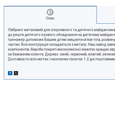
Опис
Лабіринт металевий для спортивного та дитячого майданчика.
до решти дитячого ігрового обладнання на дитячому майданчик
тренажер допоможе Вашим дітям зміцнити м'язи тіла, розвинут
частин. Вся конструкція складається з металу. Наш завод завж
компонентів. Вироби покриті високоякісної емаллю кращих єв
за бажанням клієнта. Дерево: синій, червоний, жовтий, зелений
Доставка по всіх містах і населених пунктах 1-2 дні поштовим