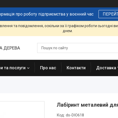
ормація про роботу підприємства у воєнний час
ПЕРЕЙ
лення та повідомлення, оскільки за її графіком роботи сьогодні 
днем.
А ДЕРЕВА
и та послуги
Про нас
Контакти
Доставка 
Лабіринт металевий для
Код:
ds-DIO618