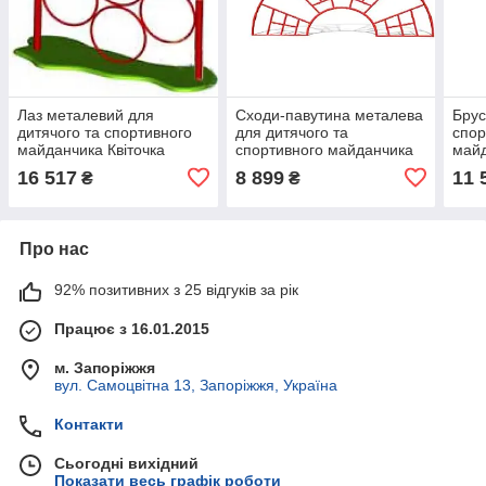
Лаз металевий для
Сходи-павутина металева
Брус
дитячого та спортивного
для дитячого та
спор
майданчика Квіточка
спортивного майданчика
май
БК-783Л
16 517
8 899
11 
₴
₴
Про нас
92% позитивних з 25 відгуків за рік
Працює з 16.01.2015
м. Запоріжжя
вул. Самоцвітна 13, Запоріжжя, Україна
Контакти
Сьогодні вихідний
Показати весь графік роботи