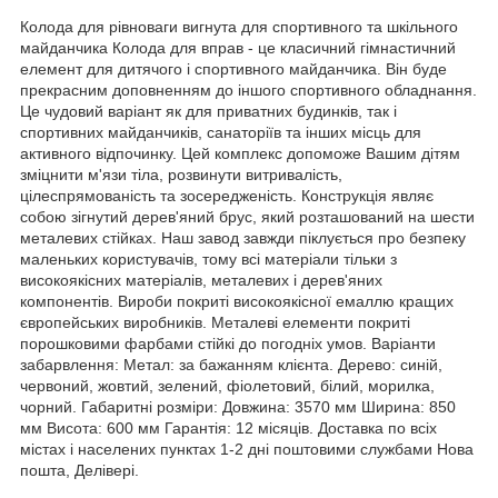
Колода для рівноваги вигнута для спортивного та шкільного
майданчика Колода для вправ - це класичний гімнастичний
елемент для дитячого і спортивного майданчика. Він буде
прекрасним доповненням до іншого спортивного обладнання.
Це чудовий варіант як для приватних будинків, так і
спортивних майданчиків, санаторіїв та інших місць для
активного відпочинку. Цей комплекс допоможе Вашим дітям
зміцнити м'язи тіла, розвинути витривалість,
цілеспрямованість та зосередженість. Конструкція являє
собою зігнутий дерев'яний брус, який розташований на шести
металевих стійках. Наш завод завжди піклується про безпеку
маленьких користувачів, тому всі матеріали тільки з
високоякісних матеріалів, металевих і дерев'яних
компонентів. Вироби покриті високоякісної емаллю кращих
європейських виробників. Металеві елементи покриті
порошковими фарбами стійкі до погодніх умов. Варіанти
забарвлення: Метал: за бажанням клієнта. Дерево: синій,
червоний, жовтий, зелений, фіолетовий, білий, морилка,
чорний. Габаритні розміри: Довжина: 3570 мм Ширина: 850
мм Висота: 600 мм Гарантія: 12 місяців. Доставка по всіх
містах і населених пунктах 1-2 дні поштовими службами Нова
пошта, Делівері.