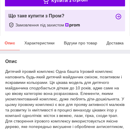
Купити з
Що таке купити з Пром?
Замовлення під захистом
Опис
Характеристики
Відгуки про товар
Доставка
Опис
Дитячий ігровий комплекс Одна башта Ігровий комплекс
наповнить будь-який дитячий майданчик сміхом, позитивом і
яскравими кольорами. Ця цікава модель для дитячого
майданчика сподобається діткам до 10 років, адже саме на
цю вікову категорію вона розрахована. Елементи, якими
укомплектований комплекс, дуже люблять діти-дошкільнята. У
цьому ігровому комплексі є все для прояву активності малюків
та розвитку їх кмітливості в процесі винаходу цікавих ігор у
компанії однолітків: місток з вежею, лази, гірка, сходи-трап.
Для створення ігрового комплексу використовується якісне
дерево, яке попередньо висушене і оброблене антисептиком,