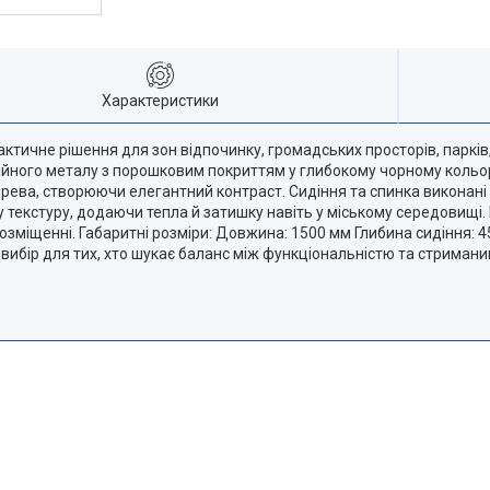
Характеристики
ктичне рішення для зон відпочинку, громадських просторів, парків, 
дійного металу з порошковим покриттям у глибокому чорному кольорі,
рева, створюючи елегантний контраст. Сидіння та спинка виконані 
 текстуру, додаючи тепла й затишку навіть у міському середовищі. 
розміщенні. Габаритні розміри: Довжина: 1500 мм Глибина сидіння: 
вибір для тих, хто шукає баланс між функціональністю та стриман