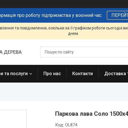
ормація про роботу підприємства у воєнний час
ПЕРЕЙ
лення та повідомлення, оскільки за її графіком роботи сьогодні 
днем.
А ДЕРЕВА
и та послуги
Про нас
Контакти
Доставка 
Паркова лава Соло 1500х
Код:
OL874