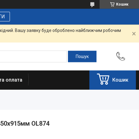
Кошик
ТИ
вихідний. Вашу заявку буде оброблено найближчим робочим
та оплата
Кошик
450х915мм OL874