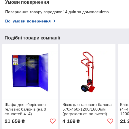
Умови повернення
Повернення товару впродовж 14 днів за домовленістю
Всі умови повернення
Подібні товари компанії
Шафа для зберігання
Візок для газового балона
Кліт
гелієвих балонів (на 8
570х460х1200/1600мм
(4+4
ємностей 4+4)
(регулюється по висоті)
120
1200х600х2000 листова
Червоний Kompred OL459
Kom
21 659
4 169
21 
₴
₴
Kompred OL254/2